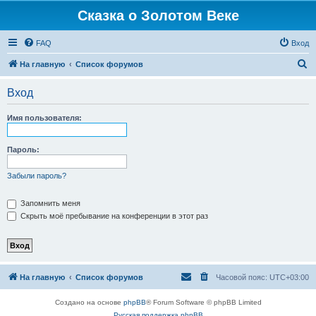
Сказка о Золотом Веке
FAQ
Вход
П
На главную
Список форумов
о
Вход
и
с
Имя пользователя:
к
Пароль:
Забыли пароль?
Запомнить меня
Скрыть моё пребывание на конференции в этот раз
На главную
Список форумов
Часовой пояс:
UTC+03:00
Создано на основе
phpBB
® Forum Software © phpBB Limited
Русская поддержка phpBB