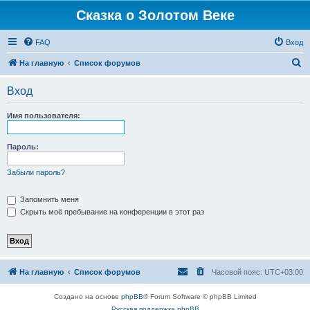
Сказка о Золотом Веке
FAQ
Вход
П
На главную
Список форумов
о
Вход
и
с
Имя пользователя:
к
Пароль:
Забыли пароль?
Запомнить меня
Скрыть моё пребывание на конференции в этот раз
На главную
Список форумов
Часовой пояс:
UTC+03:00
Создано на основе
phpBB
® Forum Software © phpBB Limited
Русская поддержка phpBB