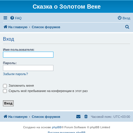
Сказка о Золотом Веке
FAQ
Вход
П
На главную
Список форумов
о
Вход
и
с
Имя пользователя:
к
Пароль:
Забыли пароль?
Запомнить меня
Скрыть моё пребывание на конференции в этот раз
На главную
Список форумов
Часовой пояс:
UTC+03:00
Создано на основе
phpBB
® Forum Software © phpBB Limited
Русская поддержка phpBB