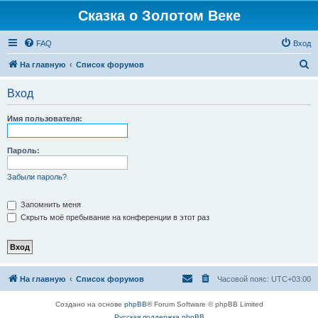
Сказка о Золотом Веке
FAQ
Вход
П
На главную
Список форумов
о
Вход
и
с
Имя пользователя:
к
Пароль:
Забыли пароль?
Запомнить меня
Скрыть моё пребывание на конференции в этот раз
На главную
Список форумов
Часовой пояс:
UTC+03:00
Создано на основе
phpBB
® Forum Software © phpBB Limited
Русская поддержка phpBB