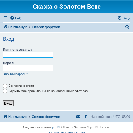
Сказка о Золотом Веке
FAQ
Вход
П
На главную
Список форумов
о
Вход
и
с
Имя пользователя:
к
Пароль:
Забыли пароль?
Запомнить меня
Скрыть моё пребывание на конференции в этот раз
На главную
Список форумов
Часовой пояс:
UTC+03:00
Создано на основе
phpBB
® Forum Software © phpBB Limited
Русская поддержка phpBB