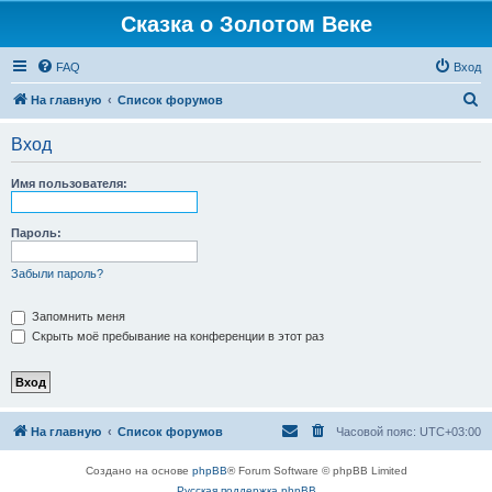
Сказка о Золотом Веке
FAQ
Вход
П
На главную
Список форумов
о
Вход
и
с
Имя пользователя:
к
Пароль:
Забыли пароль?
Запомнить меня
Скрыть моё пребывание на конференции в этот раз
На главную
Список форумов
Часовой пояс:
UTC+03:00
Создано на основе
phpBB
® Forum Software © phpBB Limited
Русская поддержка phpBB