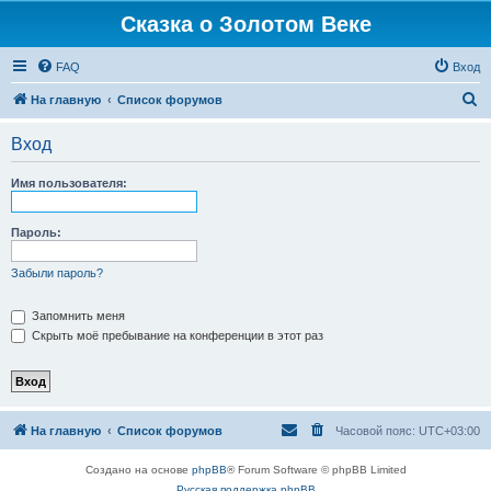
Сказка о Золотом Веке
FAQ
Вход
П
На главную
Список форумов
о
Вход
и
с
Имя пользователя:
к
Пароль:
Забыли пароль?
Запомнить меня
Скрыть моё пребывание на конференции в этот раз
На главную
Список форумов
Часовой пояс:
UTC+03:00
Создано на основе
phpBB
® Forum Software © phpBB Limited
Русская поддержка phpBB