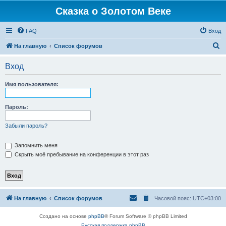
Сказка о Золотом Веке
FAQ
Вход
П
На главную
Список форумов
о
Вход
и
с
Имя пользователя:
к
Пароль:
Забыли пароль?
Запомнить меня
Скрыть моё пребывание на конференции в этот раз
На главную
Список форумов
Часовой пояс:
UTC+03:00
Создано на основе
phpBB
® Forum Software © phpBB Limited
Русская поддержка phpBB