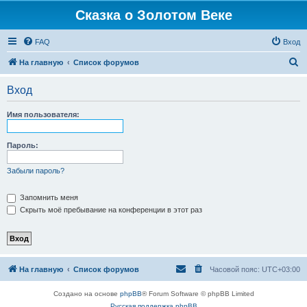
Сказка о Золотом Веке
FAQ
Вход
П
На главную
Список форумов
о
Вход
и
с
Имя пользователя:
к
Пароль:
Забыли пароль?
Запомнить меня
Скрыть моё пребывание на конференции в этот раз
На главную
Список форумов
Часовой пояс:
UTC+03:00
Создано на основе
phpBB
® Forum Software © phpBB Limited
Русская поддержка phpBB