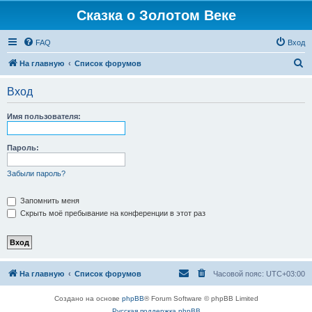
Сказка о Золотом Веке
FAQ
Вход
П
На главную
Список форумов
о
Вход
и
с
Имя пользователя:
к
Пароль:
Забыли пароль?
Запомнить меня
Скрыть моё пребывание на конференции в этот раз
На главную
Список форумов
Часовой пояс:
UTC+03:00
Создано на основе
phpBB
® Forum Software © phpBB Limited
Русская поддержка phpBB