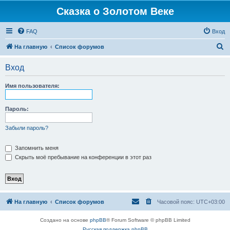
Сказка о Золотом Веке
FAQ
Вход
П
На главную
Список форумов
о
Вход
и
с
Имя пользователя:
к
Пароль:
Забыли пароль?
Запомнить меня
Скрыть моё пребывание на конференции в этот раз
На главную
Список форумов
Часовой пояс:
UTC+03:00
Создано на основе
phpBB
® Forum Software © phpBB Limited
Русская поддержка phpBB