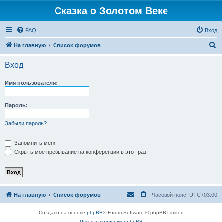
Сказка о Золотом Веке
FAQ
Вход
П
На главную
Список форумов
о
Вход
и
с
Имя пользователя:
к
Пароль:
Забыли пароль?
Запомнить меня
Скрыть моё пребывание на конференции в этот раз
На главную
Список форумов
Часовой пояс:
UTC+03:00
Создано на основе
phpBB
® Forum Software © phpBB Limited
Русская поддержка phpBB