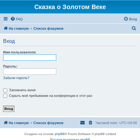
Сказка о Золотом Веке
FAQ
Вход
П
На главную
Список форумов
о
Вход
и
с
Имя пользователя:
к
Пароль:
Забыли пароль?
Запомнить меня
Скрыть моё пребывание на конференции в этот раз
На главную
Список форумов
Часовой пояс:
UTC+03:00
Создано на основе
phpBB
® Forum Software © phpBB Limited
Русская поддержка phpBB