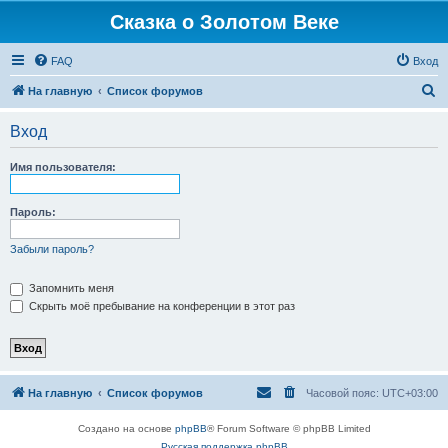
Сказка о Золотом Веке
FAQ
Вход
П
На главную
Список форумов
о
Вход
и
с
Имя пользователя:
к
Пароль:
Забыли пароль?
Запомнить меня
Скрыть моё пребывание на конференции в этот раз
На главную
Список форумов
Часовой пояс:
UTC+03:00
Создано на основе
phpBB
® Forum Software © phpBB Limited
Русская поддержка phpBB