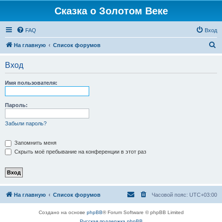
Сказка о Золотом Веке
FAQ
Вход
П
На главную
Список форумов
о
Вход
и
с
Имя пользователя:
к
Пароль:
Забыли пароль?
Запомнить меня
Скрыть моё пребывание на конференции в этот раз
На главную
Список форумов
Часовой пояс:
UTC+03:00
Создано на основе
phpBB
® Forum Software © phpBB Limited
Русская поддержка phpBB