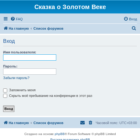
Сказка о Золотом Веке
FAQ
Вход
П
На главную
Список форумов
о
Вход
и
с
Имя пользователя:
к
Пароль:
Забыли пароль?
Запомнить меня
Скрыть моё пребывание на конференции в этот раз
На главную
Список форумов
Часовой пояс:
UTC+03:00
Создано на основе
phpBB
® Forum Software © phpBB Limited
Русская поддержка phpBB