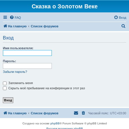
Сказка о Золотом Веке
FAQ
Вход
П
На главную
Список форумов
о
Вход
и
с
Имя пользователя:
к
Пароль:
Забыли пароль?
Запомнить меня
Скрыть моё пребывание на конференции в этот раз
На главную
Список форумов
Часовой пояс:
UTC+03:00
Создано на основе
phpBB
® Forum Software © phpBB Limited
Русская поддержка phpBB