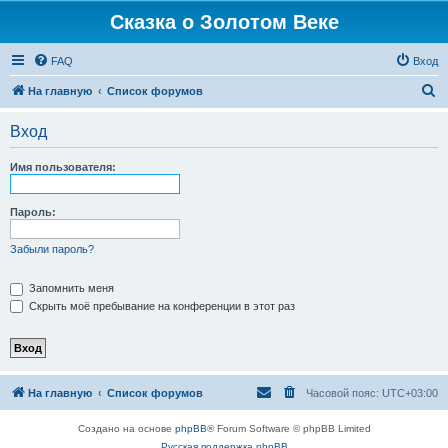
Сказка о Золотом Веке
FAQ
Вход
П
На главную
Список форумов
о
Вход
и
с
Имя пользователя:
к
Пароль:
Забыли пароль?
Запомнить меня
Скрыть моё пребывание на конференции в этот раз
На главную
Список форумов
Часовой пояс:
UTC+03:00
Создано на основе
phpBB
® Forum Software © phpBB Limited
Русская поддержка phpBB