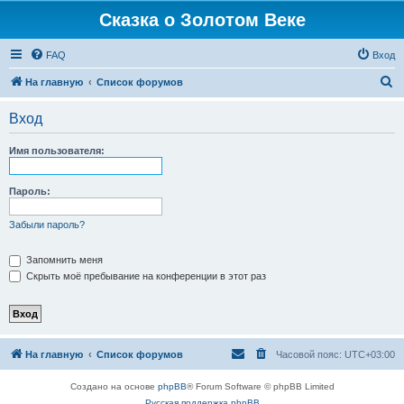
Сказка о Золотом Веке
FAQ
Вход
П
На главную
Список форумов
о
Вход
и
с
Имя пользователя:
к
Пароль:
Забыли пароль?
Запомнить меня
Скрыть моё пребывание на конференции в этот раз
На главную
Список форумов
Часовой пояс:
UTC+03:00
Создано на основе
phpBB
® Forum Software © phpBB Limited
Русская поддержка phpBB