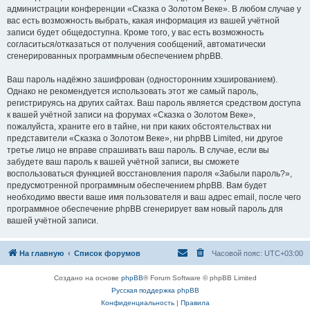
администрации конференции «Сказка о Золотом Веке». В любом случае у
вас есть возможность выбрать, какая информация из вашей учётной
записи будет общедоступна. Кроме того, у вас есть возможность
согласиться/отказаться от получения сообщений, автоматически
сгенерированных программным обеспечением phpBB.
Ваш пароль надёжно зашифрован (односторонним хэшированием).
Однако не рекомендуется использовать этот же самый пароль,
регистрируясь на других сайтах. Ваш пароль является средством доступа
к вашей учётной записи на форумах «Сказка о Золотом Веке»,
пожалуйста, храните его в тайне, ни при каких обстоятельствах ни
представители «Сказка о Золотом Веке», ни phpBB Limited, ни другое
третье лицо не вправе спрашивать ваш пароль. В случае, если вы
забудете ваш пароль к вашей учётной записи, вы сможете
воспользоваться функцией восстановления пароля «Забыли пароль?»,
предусмотренной программным обеспечением phpBB. Вам будет
необходимо ввести ваше имя пользователя и ваш адрес email, после чего
программное обеспечение phpBB сгенерирует вам новый пароль для
вашей учётной записи.
На главную
Список форумов
Часовой пояс:
UTC+03:00
Создано на основе
phpBB
® Forum Software © phpBB Limited
Русская поддержка phpBB
Конфиденциальность
|
Правила