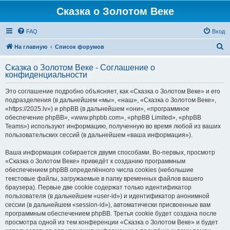
Сказка о Золотом Веке
FAQ
Вход
П
На главную
Список форумов
о
Сказка о Золотом Веке - Соглашение о
и
конфиденциальности
с
Это соглашение подробно объясняет, как «Сказка о Золотом Веке» и его
к
подразделения (в дальнейшем «мы», «наш», «Сказка о Золотом Веке»,
«https://2025.lv») и phpBB (в дальнейшем «они», «программное
обеспечение phpBB», «www.phpbb.com», «phpBB Limited», «phpBB
Teams») используют информацию, полученную во время любой из ваших
пользовательских сессий (в дальнейшем «ваша информация»).
Ваша информация собирается двумя способами. Во-первых, просмотр
«Сказка о Золотом Веке» приведёт к созданию программным
обеспечением phpBB определённого числа cookies (небольшие
текстовые файлы, загружаемые в папку временных файлов вашего
браузера). Первые две cookie содержат только идентификатор
пользователя (в дальнейшем «user-id») и идентификатор анонимной
сессии (в дальнейшем «session-id»), автоматически присвоенные вам
программным обеспечением phpBB. Третья cookie будет создана после
просмотра одной из тем конференции «Сказка о Золотом Веке» и будет