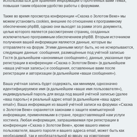
использоваться для хранения информации о прочтённых вами темах,
повышая таким образом удобство работы с форумами.
Также во время просмотра конференции «Сказка о Золотом Веке» мы
можем установить cookies, внешние по отношению к программному
обеспечению phpBB, однако они выходят за рамки этого документа,
целью которого является рассмотрение страниц, созданных
исключительно программным обеспечением phpBB. Вторым источником
получения вашей информации являются данные, которые вы
отправляете на форум. Этими данными могут быть, но не исчерпываются,
следующие данные: сообщения, размещённые под учётной записью
Гостя (в дальнейшем «анонимные сообщения»), данные, указанные при
регистрации в конференции «Сказка о Золотом Веке» (в дальнейшем
«ваша учётная запись») и сообщения, оставленные вами после
регистрации и авторизации (в дальнейшем «ваши сообщения»).
Ваша учётная запись будет содержать, как минимум, однозначно
идентифицируемое имя (в дальнейшем «ваше имя пользователя»),
индивидуальный пароль для входа под вашей учётной записью (далее
«ваш пароль») и реальный адрес email (в дальнейшем «ваш адрес
email»). Ваша информация из вашей учётной записи на форумах «Сказка
о Золотом Веке» охраняется законами о защите компьютерной
информации, применяемыми в стране, предоставляющей нам услуги
хостинга. Любая информация, запрашиваемая при регистрации в
конференции «Сказка о Золотом Веке», кроме вашего имени
пользователя, вашего пароля и вашего адреса email, может быть как
необходимой, так и необязательной ко вводу, на усмотрение