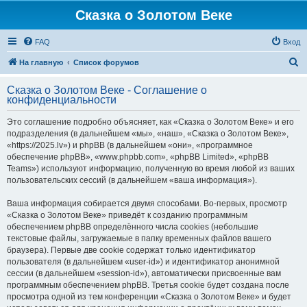
Сказка о Золотом Веке
FAQ
Вход
П
На главную
Список форумов
о
Сказка о Золотом Веке - Соглашение о
и
конфиденциальности
с
Это соглашение подробно объясняет, как «Сказка о Золотом Веке» и его
к
подразделения (в дальнейшем «мы», «наш», «Сказка о Золотом Веке»,
«https://2025.lv») и phpBB (в дальнейшем «они», «программное
обеспечение phpBB», «www.phpbb.com», «phpBB Limited», «phpBB
Teams») используют информацию, полученную во время любой из ваших
пользовательских сессий (в дальнейшем «ваша информация»).
Ваша информация собирается двумя способами. Во-первых, просмотр
«Сказка о Золотом Веке» приведёт к созданию программным
обеспечением phpBB определённого числа cookies (небольшие
текстовые файлы, загружаемые в папку временных файлов вашего
браузера). Первые две cookie содержат только идентификатор
пользователя (в дальнейшем «user-id») и идентификатор анонимной
сессии (в дальнейшем «session-id»), автоматически присвоенные вам
программным обеспечением phpBB. Третья cookie будет создана после
просмотра одной из тем конференции «Сказка о Золотом Веке» и будет