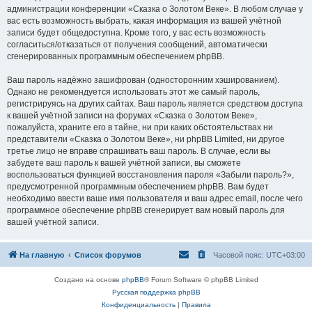
администрации конференции «Сказка о Золотом Веке». В любом случае у
вас есть возможность выбрать, какая информация из вашей учётной
записи будет общедоступна. Кроме того, у вас есть возможность
согласиться/отказаться от получения сообщений, автоматически
сгенерированных программным обеспечением phpBB.
Ваш пароль надёжно зашифрован (односторонним хэшированием).
Однако не рекомендуется использовать этот же самый пароль,
регистрируясь на других сайтах. Ваш пароль является средством доступа
к вашей учётной записи на форумах «Сказка о Золотом Веке»,
пожалуйста, храните его в тайне, ни при каких обстоятельствах ни
представители «Сказка о Золотом Веке», ни phpBB Limited, ни другое
третье лицо не вправе спрашивать ваш пароль. В случае, если вы
забудете ваш пароль к вашей учётной записи, вы сможете
воспользоваться функцией восстановления пароля «Забыли пароль?»,
предусмотренной программным обеспечением phpBB. Вам будет
необходимо ввести ваше имя пользователя и ваш адрес email, после чего
программное обеспечение phpBB сгенерирует вам новый пароль для
вашей учётной записи.
На главную
Список форумов
Часовой пояс:
UTC+03:00
Создано на основе
phpBB
® Forum Software © phpBB Limited
Русская поддержка phpBB
Конфиденциальность
|
Правила