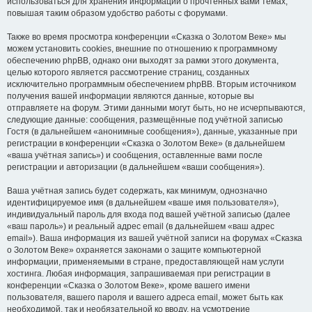
использоваться для хранения информации о прочтённых вами темах,
повышая таким образом удобство работы с форумами.
Также во время просмотра конференции «Сказка о Золотом Веке» мы
можем установить cookies, внешние по отношению к программному
обеспечению phpBB, однако они выходят за рамки этого документа,
целью которого является рассмотрение страниц, созданных
исключительно программным обеспечением phpBB. Вторым источником
получения вашей информации являются данные, которые вы
отправляете на форум. Этими данными могут быть, но не исчерпываются,
следующие данные: сообщения, размещённые под учётной записью
Гостя (в дальнейшем «анонимные сообщения»), данные, указанные при
регистрации в конференции «Сказка о Золотом Веке» (в дальнейшем
«ваша учётная запись») и сообщения, оставленные вами после
регистрации и авторизации (в дальнейшем «ваши сообщения»).
Ваша учётная запись будет содержать, как минимум, однозначно
идентифицируемое имя (в дальнейшем «ваше имя пользователя»),
индивидуальный пароль для входа под вашей учётной записью (далее
«ваш пароль») и реальный адрес email (в дальнейшем «ваш адрес
email»). Ваша информация из вашей учётной записи на форумах «Сказка
о Золотом Веке» охраняется законами о защите компьютерной
информации, применяемыми в стране, предоставляющей нам услуги
хостинга. Любая информация, запрашиваемая при регистрации в
конференции «Сказка о Золотом Веке», кроме вашего имени
пользователя, вашего пароля и вашего адреса email, может быть как
необходимой, так и необязательной ко вводу, на усмотрение