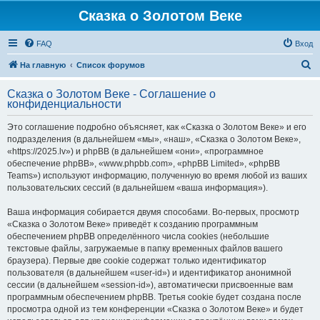
Сказка о Золотом Веке
FAQ
Вход
П
На главную
Список форумов
о
Сказка о Золотом Веке - Соглашение о
и
конфиденциальности
с
Это соглашение подробно объясняет, как «Сказка о Золотом Веке» и его
к
подразделения (в дальнейшем «мы», «наш», «Сказка о Золотом Веке»,
«https://2025.lv») и phpBB (в дальнейшем «они», «программное
обеспечение phpBB», «www.phpbb.com», «phpBB Limited», «phpBB
Teams») используют информацию, полученную во время любой из ваших
пользовательских сессий (в дальнейшем «ваша информация»).
Ваша информация собирается двумя способами. Во-первых, просмотр
«Сказка о Золотом Веке» приведёт к созданию программным
обеспечением phpBB определённого числа cookies (небольшие
текстовые файлы, загружаемые в папку временных файлов вашего
браузера). Первые две cookie содержат только идентификатор
пользователя (в дальнейшем «user-id») и идентификатор анонимной
сессии (в дальнейшем «session-id»), автоматически присвоенные вам
программным обеспечением phpBB. Третья cookie будет создана после
просмотра одной из тем конференции «Сказка о Золотом Веке» и будет