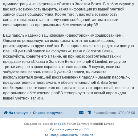
администрации конференции «Сказка о Золотом Веке». В любом случае у
вас есть возможность выбрать, какая информация из вашей учётной
записи будет общедоступна. Кроме того, у вас есть возможность
согласиться/отказаться от получения сообщений, автоматически
сгенерированных программным обеспечением phpBB.
Ваш пароль надёжно зашифрован (односторонним хэшированием).
Однако не рекомендуется использовать этот же самый пароль,
регистрируясь на других сайтах. Ваш пароль является средством доступа
к вашей учётной записи на форумах «Сказка о Золотом Веке»,
пожалуйста, храните его в тайне, ни при каких обстоятельствах ни
представители «Сказка о Золотом Веке», ни phpBB Limited, ни другое
третье лицо не вправе спрашивать ваш пароль. В случае, если вы
забудете ваш пароль к вашей учётной записи, вы сможете
воспользоваться функцией восстановления пароля «Забыли пароль?»,
предусмотренной программным обеспечением phpBB. Вам будет
необходимо ввести ваше имя пользователя и ваш адрес email, после чего
программное обеспечение phpBB сгенерирует вам новый пароль для
вашей учётной записи.
На главную
Список форумов
Часовой пояс:
UTC+03:00
Создано на основе
phpBB
® Forum Software © phpBB Limited
Русская поддержка phpBB
Конфиденциальность
|
Правила