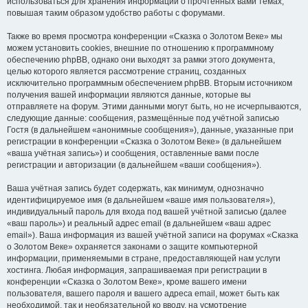
использоваться для хранения информации о прочтённых вами темах,
повышая таким образом удобство работы с форумами.
Также во время просмотра конференции «Сказка о Золотом Веке» мы
можем установить cookies, внешние по отношению к программному
обеспечению phpBB, однако они выходят за рамки этого документа,
целью которого является рассмотрение страниц, созданных
исключительно программным обеспечением phpBB. Вторым источником
получения вашей информации являются данные, которые вы
отправляете на форум. Этими данными могут быть, но не исчерпываются,
следующие данные: сообщения, размещённые под учётной записью
Гостя (в дальнейшем «анонимные сообщения»), данные, указанные при
регистрации в конференции «Сказка о Золотом Веке» (в дальнейшем
«ваша учётная запись») и сообщения, оставленные вами после
регистрации и авторизации (в дальнейшем «ваши сообщения»).
Ваша учётная запись будет содержать, как минимум, однозначно
идентифицируемое имя (в дальнейшем «ваше имя пользователя»),
индивидуальный пароль для входа под вашей учётной записью (далее
«ваш пароль») и реальный адрес email (в дальнейшем «ваш адрес
email»). Ваша информация из вашей учётной записи на форумах «Сказка
о Золотом Веке» охраняется законами о защите компьютерной
информации, применяемыми в стране, предоставляющей нам услуги
хостинга. Любая информация, запрашиваемая при регистрации в
конференции «Сказка о Золотом Веке», кроме вашего имени
пользователя, вашего пароля и вашего адреса email, может быть как
необходимой, так и необязательной ко вводу, на усмотрение