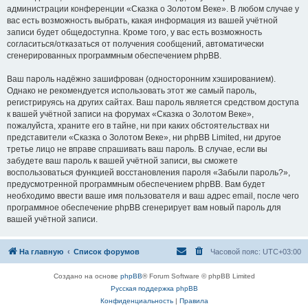
администрации конференции «Сказка о Золотом Веке». В любом случае у
вас есть возможность выбрать, какая информация из вашей учётной
записи будет общедоступна. Кроме того, у вас есть возможность
согласиться/отказаться от получения сообщений, автоматически
сгенерированных программным обеспечением phpBB.
Ваш пароль надёжно зашифрован (односторонним хэшированием).
Однако не рекомендуется использовать этот же самый пароль,
регистрируясь на других сайтах. Ваш пароль является средством доступа
к вашей учётной записи на форумах «Сказка о Золотом Веке»,
пожалуйста, храните его в тайне, ни при каких обстоятельствах ни
представители «Сказка о Золотом Веке», ни phpBB Limited, ни другое
третье лицо не вправе спрашивать ваш пароль. В случае, если вы
забудете ваш пароль к вашей учётной записи, вы сможете
воспользоваться функцией восстановления пароля «Забыли пароль?»,
предусмотренной программным обеспечением phpBB. Вам будет
необходимо ввести ваше имя пользователя и ваш адрес email, после чего
программное обеспечение phpBB сгенерирует вам новый пароль для
вашей учётной записи.
На главную
Список форумов
Часовой пояс:
UTC+03:00
Создано на основе
phpBB
® Forum Software © phpBB Limited
Русская поддержка phpBB
Конфиденциальность
|
Правила