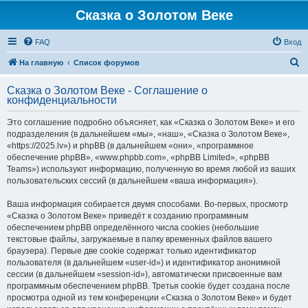
Сказка о Золотом Веке
FAQ
Вход
П
На главную
Список форумов
о
Сказка о Золотом Веке - Соглашение о
и
конфиденциальности
с
Это соглашение подробно объясняет, как «Сказка о Золотом Веке» и его
к
подразделения (в дальнейшем «мы», «наш», «Сказка о Золотом Веке»,
«https://2025.lv») и phpBB (в дальнейшем «они», «программное
обеспечение phpBB», «www.phpbb.com», «phpBB Limited», «phpBB
Teams») используют информацию, полученную во время любой из ваших
пользовательских сессий (в дальнейшем «ваша информация»).
Ваша информация собирается двумя способами. Во-первых, просмотр
«Сказка о Золотом Веке» приведёт к созданию программным
обеспечением phpBB определённого числа cookies (небольшие
текстовые файлы, загружаемые в папку временных файлов вашего
браузера). Первые две cookie содержат только идентификатор
пользователя (в дальнейшем «user-id») и идентификатор анонимной
сессии (в дальнейшем «session-id»), автоматически присвоенные вам
программным обеспечением phpBB. Третья cookie будет создана после
просмотра одной из тем конференции «Сказка о Золотом Веке» и будет