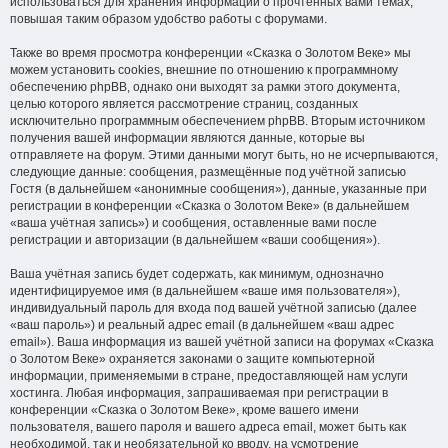
использоваться для хранения информации о прочтённых вами темах,
повышая таким образом удобство работы с форумами.
Также во время просмотра конференции «Сказка о Золотом Веке» мы
можем установить cookies, внешние по отношению к программному
обеспечению phpBB, однако они выходят за рамки этого документа,
целью которого является рассмотрение страниц, созданных
исключительно программным обеспечением phpBB. Вторым источником
получения вашей информации являются данные, которые вы
отправляете на форум. Этими данными могут быть, но не исчерпываются,
следующие данные: сообщения, размещённые под учётной записью
Гостя (в дальнейшем «анонимные сообщения»), данные, указанные при
регистрации в конференции «Сказка о Золотом Веке» (в дальнейшем
«ваша учётная запись») и сообщения, оставленные вами после
регистрации и авторизации (в дальнейшем «ваши сообщения»).
Ваша учётная запись будет содержать, как минимум, однозначно
идентифицируемое имя (в дальнейшем «ваше имя пользователя»),
индивидуальный пароль для входа под вашей учётной записью (далее
«ваш пароль») и реальный адрес email (в дальнейшем «ваш адрес
email»). Ваша информация из вашей учётной записи на форумах «Сказка
о Золотом Веке» охраняется законами о защите компьютерной
информации, применяемыми в стране, предоставляющей нам услуги
хостинга. Любая информация, запрашиваемая при регистрации в
конференции «Сказка о Золотом Веке», кроме вашего имени
пользователя, вашего пароля и вашего адреса email, может быть как
необходимой, так и необязательной ко вводу, на усмотрение