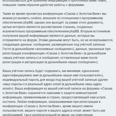
использоваться для хранения информации о прочтённых вами темах,
повышая таким образом удобство работы с форумами.
Также во время просмотра конференции «Сказка о Золотом Веке» мы
можем установить cookies, внешние по отношению к программному
обеспечению phpBB, однако они выходят за рамки этого документа,
целью которого является рассмотрение страниц, созданных
исключительно программным обеспечением phpBB. Вторым источником
получения вашей информации являются данные, которые вы
отправляете на форум. Этими данными могут быть, но не исчерпываются,
следующие данные: сообщения, размещённые под учётной записью
Гостя (в дальнейшем «анонимные сообщения»), данные, указанные при
регистрации в конференции «Сказка о Золотом Веке» (в дальнейшем
«ваша учётная запись») и сообщения, оставленные вами после
регистрации и авторизации (в дальнейшем «ваши сообщения»).
Ваша учётная запись будет содержать, как минимум, однозначно
идентифицируемое имя (в дальнейшем «ваше имя пользователя»),
индивидуальный пароль для входа под вашей учётной записью (далее
«ваш пароль») и реальный адрес email (в дальнейшем «ваш адрес
email»). Ваша информация из вашей учётной записи на форумах «Сказка
о Золотом Веке» охраняется законами о защите компьютерной
информации, применяемыми в стране, предоставляющей нам услуги
хостинга. Любая информация, запрашиваемая при регистрации в
конференции «Сказка о Золотом Веке», кроме вашего имени
пользователя, вашего пароля и вашего адреса email, может быть как
необходимой, так и необязательной ко вводу, на усмотрение