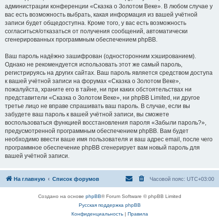
администрации конференции «Сказка о Золотом Веке». В любом случае у
вас есть возможность выбрать, какая информация из вашей учётной
записи будет общедоступна. Кроме того, у вас есть возможность
согласиться/отказаться от получения сообщений, автоматически
сгенерированных программным обеспечением phpBB.
Ваш пароль надёжно зашифрован (односторонним хэшированием).
Однако не рекомендуется использовать этот же самый пароль,
регистрируясь на других сайтах. Ваш пароль является средством доступа
к вашей учётной записи на форумах «Сказка о Золотом Веке»,
пожалуйста, храните его в тайне, ни при каких обстоятельствах ни
представители «Сказка о Золотом Веке», ни phpBB Limited, ни другое
третье лицо не вправе спрашивать ваш пароль. В случае, если вы
забудете ваш пароль к вашей учётной записи, вы сможете
воспользоваться функцией восстановления пароля «Забыли пароль?»,
предусмотренной программным обеспечением phpBB. Вам будет
необходимо ввести ваше имя пользователя и ваш адрес email, после чего
программное обеспечение phpBB сгенерирует вам новый пароль для
вашей учётной записи.
На главную
Список форумов
Часовой пояс:
UTC+03:00
Создано на основе
phpBB
® Forum Software © phpBB Limited
Русская поддержка phpBB
Конфиденциальность
|
Правила