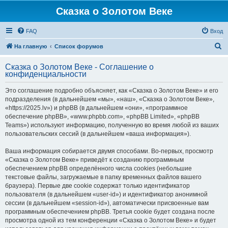
Сказка о Золотом Веке
FAQ
Вход
П
На главную
Список форумов
о
Сказка о Золотом Веке - Соглашение о
и
конфиденциальности
с
Это соглашение подробно объясняет, как «Сказка о Золотом Веке» и его
к
подразделения (в дальнейшем «мы», «наш», «Сказка о Золотом Веке»,
«https://2025.lv») и phpBB (в дальнейшем «они», «программное
обеспечение phpBB», «www.phpbb.com», «phpBB Limited», «phpBB
Teams») используют информацию, полученную во время любой из ваших
пользовательских сессий (в дальнейшем «ваша информация»).
Ваша информация собирается двумя способами. Во-первых, просмотр
«Сказка о Золотом Веке» приведёт к созданию программным
обеспечением phpBB определённого числа cookies (небольшие
текстовые файлы, загружаемые в папку временных файлов вашего
браузера). Первые две cookie содержат только идентификатор
пользователя (в дальнейшем «user-id») и идентификатор анонимной
сессии (в дальнейшем «session-id»), автоматически присвоенные вам
программным обеспечением phpBB. Третья cookie будет создана после
просмотра одной из тем конференции «Сказка о Золотом Веке» и будет