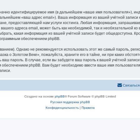
означно идентифицируемое имя (в дальнейшем «ваше имя пользователя»), ин
 дальнейшем «ваш адрес email»). Ваша информация из вашей учётной записи
не, предоставляющей нам услуги хостинга. Любая информация, запрашивае
 вашего адреса email, может быть как необходимой, так и необязательной к
ыбрать, какая информация из вашей учётной записи будет общедоступна. Кром
рограммным обеспечением phpBB.
ием). Однако не рекомендуется использовать этот же самый пароль, регист
зка о Золотом Веке», пожалуйста, храните его в тайне, ни при каких обстоя
ть ваш пароль. В случае, если вы забудете ваш пароль к вашей учётной запи
обеспечением phpBB. Вам будет необходимо ввести ваше имя пользователя и
аписи.
Связаться
Создано на основе
phpBB
® Forum Software © phpBB Limited
Русская поддержка phpBB
Конфиденциальность
|
Правила