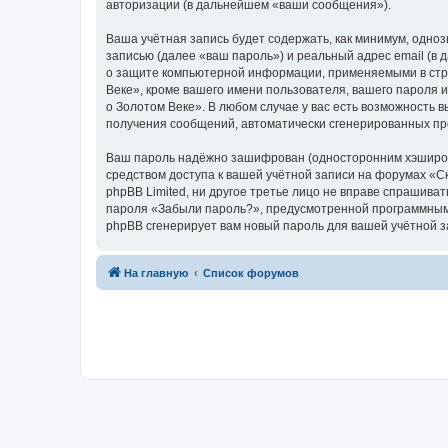
авторизации (в дальнейшем «ваши сообщения»).
Ваша учётная запись будет содержать, как минимум, одн
записью (далее «ваш пароль») и реальный адрес email (в
о защите компьютерной информации, применяемыми в стра
Веке», кроме вашего имени пользователя, вашего пароля и
о Золотом Веке». В любом случае у вас есть возможность в
получения сообщений, автоматически сгенерированных п
Ваш пароль надёжно зашифрован (односторонним хэширован
средством доступа к вашей учётной записи на форумах «Ска
phpBB Limited, ни другое третье лицо не вправе спрашива
пароля «Забыли пароль?», предусмотренной программным 
phpBB сгенерирует вам новый пароль для вашей учётной з
На главную
Список форумов