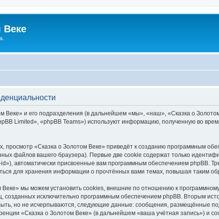
 Веке
а.
иденциальности
 Веке» и его подразделения (в дальнейшем «мы», «наш», «Сказка о Золотом В
pBB Limited», «phpBB Teams») используют информацию, полученную во врем
, просмотр «Сказка о Золотом Веке» приведёт к созданию программным обе
ных файлов вашего браузера). Первые две cookie содержат только идентифик
id»), автоматически присвоенные вам программным обеспечением phpBB. Тре
аться для хранения информации о прочтённых вами темах, повышая таким об
 Веке» мы можем установить cookies, внешние по отношению к программному
иц, созданных исключительно программным обеспечением phpBB. Вторым ис
быть, но не исчерпываются, следующие данные: сообщения, размещённые по
ренции «Сказка о Золотом Веке» (в дальнейшем «ваша учётная запись») и с