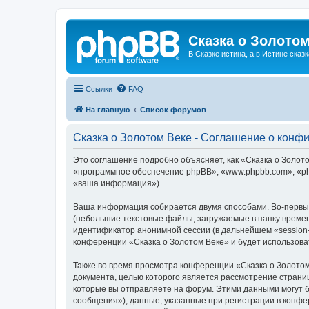
Сказка о Золотом
В Сказке истина, а в Истине сказк
Ссылки
FAQ
На главную
Список форумов
Сказка о Золотом Веке - Соглашение о конф
Это соглашение подробно объясняет, как «Сказка о Золотом
«программное обеспечение phpBB», «www.phpbb.com», «ph
«ваша информация»).
Ваша информация собирается двумя способами. Во-первых
(небольшие текстовые файлы, загружаемые в папку времен
идентификатор анонимной сессии (в дальнейшем «session-
конференции «Сказка о Золотом Веке» и будет использов
Также во время просмотра конференции «Сказка о Золотом
документа, целью которого является рассмотрение стран
которые вы отправляете на форум. Этими данными могут 
сообщения»), данные, указанные при регистрации в конфе