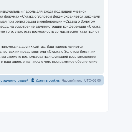
дивидуальный пароль для входа под вашей учётной
 на форумах «Сказка о Золотом Веке» охраняется законами
мая при регистрации в конференции «Сказка о Золотом
о вводу, на усмотрение администрации конференции «Сказка
е того, у вас есть возможность согласиться/отказаться от
рируясь на других сайтах. Ваш пароль является
тельствах ни представители «Сказка о Золотом Веке», ни
си, вы сможете воспользоваться функцией восстановления
 ваш адрес email, после чего программное обеспечение
 с администрацией
Удалить cookies
Часовой пояс:
UTC+03:00