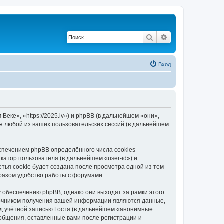
Поиск
Расширенный по
Вход
еке», «https://2025.lv») и phpBB (в дальнейшем «они»,
я любой из ваших пользовательских сессий (в дальнейшем
спечением phpBB определённого числа cookies
атор пользователя (в дальнейшем «user-id») и
тья cookie будет создана после просмотра одной из тем
разом удобство работы с форумами.
 обеспечению phpBB, однако они выходят за рамки этого
точником получения вашей информации являются данные,
д учётной записью Гостя (в дальнейшем «анонимные
ообщения, оставленные вами после регистрации и