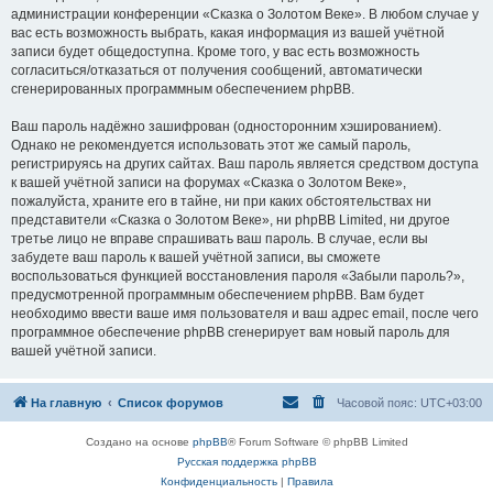
администрации конференции «Сказка о Золотом Веке». В любом случае у
вас есть возможность выбрать, какая информация из вашей учётной
записи будет общедоступна. Кроме того, у вас есть возможность
согласиться/отказаться от получения сообщений, автоматически
сгенерированных программным обеспечением phpBB.
Ваш пароль надёжно зашифрован (односторонним хэшированием).
Однако не рекомендуется использовать этот же самый пароль,
регистрируясь на других сайтах. Ваш пароль является средством доступа
к вашей учётной записи на форумах «Сказка о Золотом Веке»,
пожалуйста, храните его в тайне, ни при каких обстоятельствах ни
представители «Сказка о Золотом Веке», ни phpBB Limited, ни другое
третье лицо не вправе спрашивать ваш пароль. В случае, если вы
забудете ваш пароль к вашей учётной записи, вы сможете
воспользоваться функцией восстановления пароля «Забыли пароль?»,
предусмотренной программным обеспечением phpBB. Вам будет
необходимо ввести ваше имя пользователя и ваш адрес email, после чего
программное обеспечение phpBB сгенерирует вам новый пароль для
вашей учётной записи.
На главную
Список форумов
Часовой пояс:
UTC+03:00
Создано на основе
phpBB
® Forum Software © phpBB Limited
Русская поддержка phpBB
Конфиденциальность
|
Правила