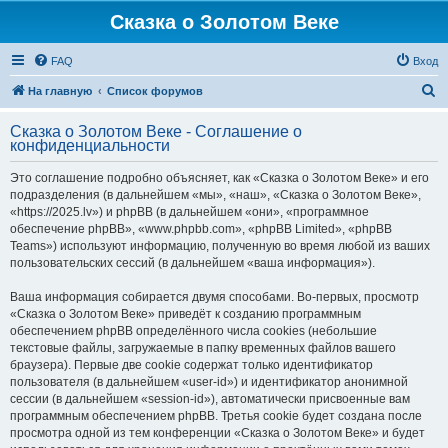
Сказка о Золотом Веке
FAQ
Вход
П
На главную
Список форумов
о
Сказка о Золотом Веке - Соглашение о
и
конфиденциальности
с
Это соглашение подробно объясняет, как «Сказка о Золотом Веке» и его
к
подразделения (в дальнейшем «мы», «наш», «Сказка о Золотом Веке»,
«https://2025.lv») и phpBB (в дальнейшем «они», «программное
обеспечение phpBB», «www.phpbb.com», «phpBB Limited», «phpBB
Teams») используют информацию, полученную во время любой из ваших
пользовательских сессий (в дальнейшем «ваша информация»).
Ваша информация собирается двумя способами. Во-первых, просмотр
«Сказка о Золотом Веке» приведёт к созданию программным
обеспечением phpBB определённого числа cookies (небольшие
текстовые файлы, загружаемые в папку временных файлов вашего
браузера). Первые две cookie содержат только идентификатор
пользователя (в дальнейшем «user-id») и идентификатор анонимной
сессии (в дальнейшем «session-id»), автоматически присвоенные вам
программным обеспечением phpBB. Третья cookie будет создана после
просмотра одной из тем конференции «Сказка о Золотом Веке» и будет