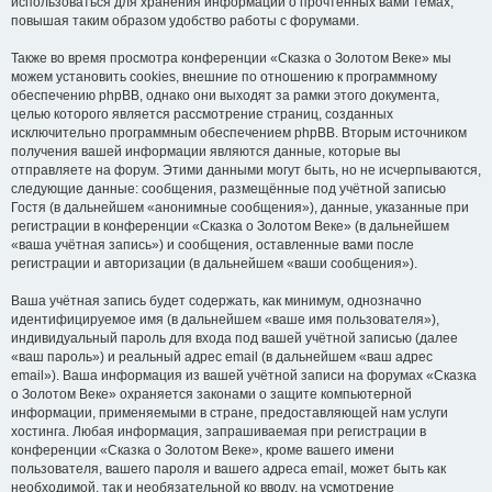
использоваться для хранения информации о прочтённых вами темах,
повышая таким образом удобство работы с форумами.
Также во время просмотра конференции «Сказка о Золотом Веке» мы
можем установить cookies, внешние по отношению к программному
обеспечению phpBB, однако они выходят за рамки этого документа,
целью которого является рассмотрение страниц, созданных
исключительно программным обеспечением phpBB. Вторым источником
получения вашей информации являются данные, которые вы
отправляете на форум. Этими данными могут быть, но не исчерпываются,
следующие данные: сообщения, размещённые под учётной записью
Гостя (в дальнейшем «анонимные сообщения»), данные, указанные при
регистрации в конференции «Сказка о Золотом Веке» (в дальнейшем
«ваша учётная запись») и сообщения, оставленные вами после
регистрации и авторизации (в дальнейшем «ваши сообщения»).
Ваша учётная запись будет содержать, как минимум, однозначно
идентифицируемое имя (в дальнейшем «ваше имя пользователя»),
индивидуальный пароль для входа под вашей учётной записью (далее
«ваш пароль») и реальный адрес email (в дальнейшем «ваш адрес
email»). Ваша информация из вашей учётной записи на форумах «Сказка
о Золотом Веке» охраняется законами о защите компьютерной
информации, применяемыми в стране, предоставляющей нам услуги
хостинга. Любая информация, запрашиваемая при регистрации в
конференции «Сказка о Золотом Веке», кроме вашего имени
пользователя, вашего пароля и вашего адреса email, может быть как
необходимой, так и необязательной ко вводу, на усмотрение