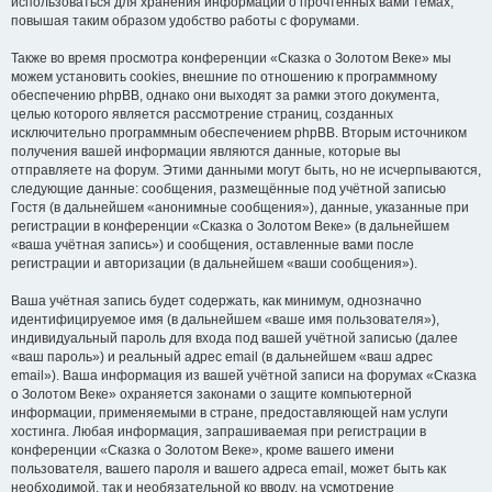
использоваться для хранения информации о прочтённых вами темах,
повышая таким образом удобство работы с форумами.
Также во время просмотра конференции «Сказка о Золотом Веке» мы
можем установить cookies, внешние по отношению к программному
обеспечению phpBB, однако они выходят за рамки этого документа,
целью которого является рассмотрение страниц, созданных
исключительно программным обеспечением phpBB. Вторым источником
получения вашей информации являются данные, которые вы
отправляете на форум. Этими данными могут быть, но не исчерпываются,
следующие данные: сообщения, размещённые под учётной записью
Гостя (в дальнейшем «анонимные сообщения»), данные, указанные при
регистрации в конференции «Сказка о Золотом Веке» (в дальнейшем
«ваша учётная запись») и сообщения, оставленные вами после
регистрации и авторизации (в дальнейшем «ваши сообщения»).
Ваша учётная запись будет содержать, как минимум, однозначно
идентифицируемое имя (в дальнейшем «ваше имя пользователя»),
индивидуальный пароль для входа под вашей учётной записью (далее
«ваш пароль») и реальный адрес email (в дальнейшем «ваш адрес
email»). Ваша информация из вашей учётной записи на форумах «Сказка
о Золотом Веке» охраняется законами о защите компьютерной
информации, применяемыми в стране, предоставляющей нам услуги
хостинга. Любая информация, запрашиваемая при регистрации в
конференции «Сказка о Золотом Веке», кроме вашего имени
пользователя, вашего пароля и вашего адреса email, может быть как
необходимой, так и необязательной ко вводу, на усмотрение