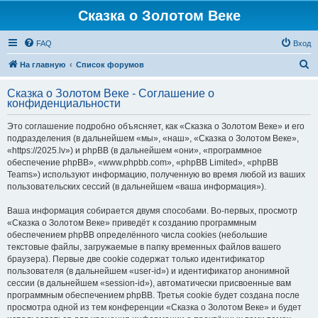
Сказка о Золотом Веке
FAQ
Вход
П
На главную
Список форумов
о
Сказка о Золотом Веке - Соглашение о
и
конфиденциальности
с
Это соглашение подробно объясняет, как «Сказка о Золотом Веке» и его
к
подразделения (в дальнейшем «мы», «наш», «Сказка о Золотом Веке»,
«https://2025.lv») и phpBB (в дальнейшем «они», «программное
обеспечение phpBB», «www.phpbb.com», «phpBB Limited», «phpBB
Teams») используют информацию, полученную во время любой из ваших
пользовательских сессий (в дальнейшем «ваша информация»).
Ваша информация собирается двумя способами. Во-первых, просмотр
«Сказка о Золотом Веке» приведёт к созданию программным
обеспечением phpBB определённого числа cookies (небольшие
текстовые файлы, загружаемые в папку временных файлов вашего
браузера). Первые две cookie содержат только идентификатор
пользователя (в дальнейшем «user-id») и идентификатор анонимной
сессии (в дальнейшем «session-id»), автоматически присвоенные вам
программным обеспечением phpBB. Третья cookie будет создана после
просмотра одной из тем конференции «Сказка о Золотом Веке» и будет