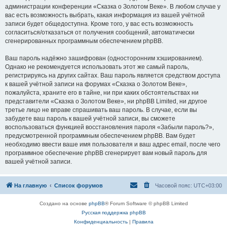
администрации конференции «Сказка о Золотом Веке». В любом случае у
вас есть возможность выбрать, какая информация из вашей учётной
записи будет общедоступна. Кроме того, у вас есть возможность
согласиться/отказаться от получения сообщений, автоматически
сгенерированных программным обеспечением phpBB.
Ваш пароль надёжно зашифрован (односторонним хэшированием).
Однако не рекомендуется использовать этот же самый пароль,
регистрируясь на других сайтах. Ваш пароль является средством доступа
к вашей учётной записи на форумах «Сказка о Золотом Веке»,
пожалуйста, храните его в тайне, ни при каких обстоятельствах ни
представители «Сказка о Золотом Веке», ни phpBB Limited, ни другое
третье лицо не вправе спрашивать ваш пароль. В случае, если вы
забудете ваш пароль к вашей учётной записи, вы сможете
воспользоваться функцией восстановления пароля «Забыли пароль?»,
предусмотренной программным обеспечением phpBB. Вам будет
необходимо ввести ваше имя пользователя и ваш адрес email, после чего
программное обеспечение phpBB сгенерирует вам новый пароль для
вашей учётной записи.
На главную
Список форумов
Часовой пояс:
UTC+03:00
Создано на основе
phpBB
® Forum Software © phpBB Limited
Русская поддержка phpBB
Конфиденциальность
|
Правила