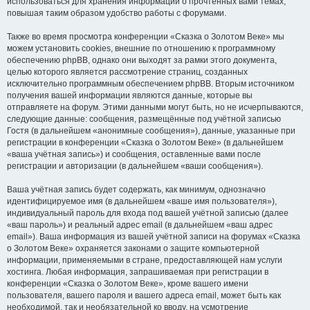
использоваться для хранения информации о прочтённых вами темах,
повышая таким образом удобство работы с форумами.
Также во время просмотра конференции «Сказка о Золотом Веке» мы
можем установить cookies, внешние по отношению к программному
обеспечению phpBB, однако они выходят за рамки этого документа,
целью которого является рассмотрение страниц, созданных
исключительно программным обеспечением phpBB. Вторым источником
получения вашей информации являются данные, которые вы
отправляете на форум. Этими данными могут быть, но не исчерпываются,
следующие данные: сообщения, размещённые под учётной записью
Гостя (в дальнейшем «анонимные сообщения»), данные, указанные при
регистрации в конференции «Сказка о Золотом Веке» (в дальнейшем
«ваша учётная запись») и сообщения, оставленные вами после
регистрации и авторизации (в дальнейшем «ваши сообщения»).
Ваша учётная запись будет содержать, как минимум, однозначно
идентифицируемое имя (в дальнейшем «ваше имя пользователя»),
индивидуальный пароль для входа под вашей учётной записью (далее
«ваш пароль») и реальный адрес email (в дальнейшем «ваш адрес
email»). Ваша информация из вашей учётной записи на форумах «Сказка
о Золотом Веке» охраняется законами о защите компьютерной
информации, применяемыми в стране, предоставляющей нам услуги
хостинга. Любая информация, запрашиваемая при регистрации в
конференции «Сказка о Золотом Веке», кроме вашего имени
пользователя, вашего пароля и вашего адреса email, может быть как
необходимой, так и необязательной ко вводу, на усмотрение