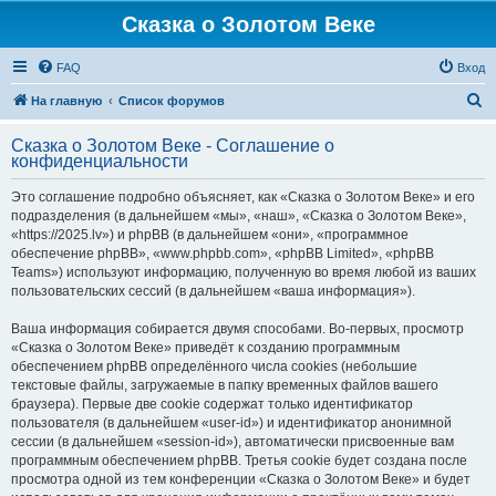
Сказка о Золотом Веке
FAQ
Вход
П
На главную
Список форумов
о
Сказка о Золотом Веке - Соглашение о
и
конфиденциальности
с
Это соглашение подробно объясняет, как «Сказка о Золотом Веке» и его
к
подразделения (в дальнейшем «мы», «наш», «Сказка о Золотом Веке»,
«https://2025.lv») и phpBB (в дальнейшем «они», «программное
обеспечение phpBB», «www.phpbb.com», «phpBB Limited», «phpBB
Teams») используют информацию, полученную во время любой из ваших
пользовательских сессий (в дальнейшем «ваша информация»).
Ваша информация собирается двумя способами. Во-первых, просмотр
«Сказка о Золотом Веке» приведёт к созданию программным
обеспечением phpBB определённого числа cookies (небольшие
текстовые файлы, загружаемые в папку временных файлов вашего
браузера). Первые две cookie содержат только идентификатор
пользователя (в дальнейшем «user-id») и идентификатор анонимной
сессии (в дальнейшем «session-id»), автоматически присвоенные вам
программным обеспечением phpBB. Третья cookie будет создана после
просмотра одной из тем конференции «Сказка о Золотом Веке» и будет