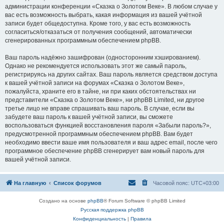
администрации конференции «Сказка о Золотом Веке». В любом случае у
вас есть возможность выбрать, какая информация из вашей учётной
записи будет общедоступна. Кроме того, у вас есть возможность
согласиться/отказаться от получения сообщений, автоматически
сгенерированных программным обеспечением phpBB.
Ваш пароль надёжно зашифрован (односторонним хэшированием).
Однако не рекомендуется использовать этот же самый пароль,
регистрируясь на других сайтах. Ваш пароль является средством доступа
к вашей учётной записи на форумах «Сказка о Золотом Веке»,
пожалуйста, храните его в тайне, ни при каких обстоятельствах ни
представители «Сказка о Золотом Веке», ни phpBB Limited, ни другое
третье лицо не вправе спрашивать ваш пароль. В случае, если вы
забудете ваш пароль к вашей учётной записи, вы сможете
воспользоваться функцией восстановления пароля «Забыли пароль?»,
предусмотренной программным обеспечением phpBB. Вам будет
необходимо ввести ваше имя пользователя и ваш адрес email, после чего
программное обеспечение phpBB сгенерирует вам новый пароль для
вашей учётной записи.
На главную
Список форумов
Часовой пояс:
UTC+03:00
Создано на основе
phpBB
® Forum Software © phpBB Limited
Русская поддержка phpBB
Конфиденциальность
|
Правила