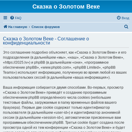
Сказка о Золотом Веке
FAQ
Вход
П
На главную
Список форумов
о
Сказка о Золотом Веке - Соглашение о
и
конфиденциальности
с
Это соглашение подробно объясняет, как «Сказка о Золотом Веке» и его
к
подразделения (в дальнейшем «мы», «наш», «Сказка о Золотом Веке»,
«https://2025.lv») и phpBB (в дальнейшем «они», «программное
обеспечение phpBB», «www.phpbb.com», «phpBB Limited», «phpBB
Teams») используют информацию, полученную во время любой из ваших
пользовательских сессий (в дальнейшем «ваша информация»).
Ваша информация собирается двумя способами. Во-первых, просмотр
«Сказка о Золотом Веке» приведёт к созданию программным
обеспечением phpBB определённого числа cookies (небольшие
текстовые файлы, загружаемые в папку временных файлов вашего
браузера). Первые две cookie содержат только идентификатор
пользователя (в дальнейшем «user-id») и идентификатор анонимной
сессии (в дальнейшем «session-id»), автоматически присвоенные вам
программным обеспечением phpBB. Третья cookie будет создана после
просмотра одной из тем конференции «Сказка о Золотом Веке» и будет