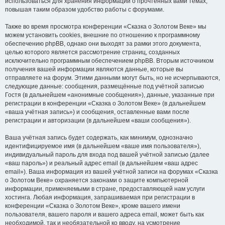
использоваться для хранения информации о прочтённых вами темах,
повышая таким образом удобство работы с форумами.
Также во время просмотра конференции «Сказка о Золотом Веке» мы
можем установить cookies, внешние по отношению к программному
обеспечению phpBB, однако они выходят за рамки этого документа,
целью которого является рассмотрение страниц, созданных
исключительно программным обеспечением phpBB. Вторым источником
получения вашей информации являются данные, которые вы
отправляете на форум. Этими данными могут быть, но не исчерпываются,
следующие данные: сообщения, размещённые под учётной записью
Гостя (в дальнейшем «анонимные сообщения»), данные, указанные при
регистрации в конференции «Сказка о Золотом Веке» (в дальнейшем
«ваша учётная запись») и сообщения, оставленные вами после
регистрации и авторизации (в дальнейшем «ваши сообщения»).
Ваша учётная запись будет содержать, как минимум, однозначно
идентифицируемое имя (в дальнейшем «ваше имя пользователя»),
индивидуальный пароль для входа под вашей учётной записью (далее
«ваш пароль») и реальный адрес email (в дальнейшем «ваш адрес
email»). Ваша информация из вашей учётной записи на форумах «Сказка
о Золотом Веке» охраняется законами о защите компьютерной
информации, применяемыми в стране, предоставляющей нам услуги
хостинга. Любая информация, запрашиваемая при регистрации в
конференции «Сказка о Золотом Веке», кроме вашего имени
пользователя, вашего пароля и вашего адреса email, может быть как
необходимой, так и необязательной ко вводу, на усмотрение