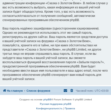
администрации конференции «Сказка о Золотом Веке». В любом случае у
вас есть возможность выбрать, какая информация из вашей учётной
записи будет общедоступна. Кроме того, у вас есть возможность
согласиться/отказаться от получения сообщений, автоматически
сгенерированных программным обеспечением phpBB.
Ваш пароль надёжно зашифрован (односторонним хэшированием).
Однако не рекомендуется использовать этот же самый пароль,
регистрируясь на других сайтах. Ваш пароль является средством доступа
к вашей учётной записи на форумах «Сказка о Золотом Веке»,
пожалуйста, храните его в тайне, ни при каких обстоятельствах ни
представители «Сказка о Золотом Веке», ни phpBB Limited, ни другое
третье лицо не вправе спрашивать ваш пароль. В случае, если вы
забудете ваш пароль к вашей учётной записи, вы сможете
воспользоваться функцией восстановления пароля «Забыли пароль?»,
предусмотренной программным обеспечением phpBB. Вам будет
необходимо ввести ваше имя пользователя и ваш адрес email, после чего
программное обеспечение phpBB сгенерирует вам новый пароль для
вашей учётной записи.
На главную
Список форумов
Часовой пояс:
UTC+03:00
Создано на основе
phpBB
® Forum Software © phpBB Limited
Русская поддержка phpBB
Конфиденциальность
|
Правила