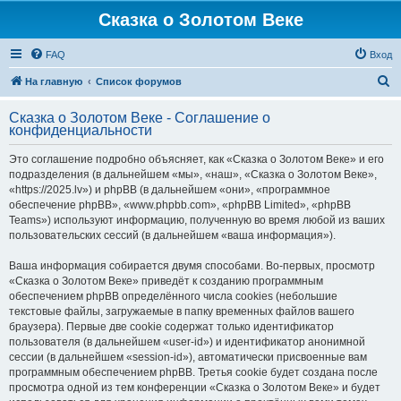
Сказка о Золотом Веке
FAQ
Вход
П
На главную
Список форумов
о
Сказка о Золотом Веке - Соглашение о
и
конфиденциальности
с
Это соглашение подробно объясняет, как «Сказка о Золотом Веке» и его
к
подразделения (в дальнейшем «мы», «наш», «Сказка о Золотом Веке»,
«https://2025.lv») и phpBB (в дальнейшем «они», «программное
обеспечение phpBB», «www.phpbb.com», «phpBB Limited», «phpBB
Teams») используют информацию, полученную во время любой из ваших
пользовательских сессий (в дальнейшем «ваша информация»).
Ваша информация собирается двумя способами. Во-первых, просмотр
«Сказка о Золотом Веке» приведёт к созданию программным
обеспечением phpBB определённого числа cookies (небольшие
текстовые файлы, загружаемые в папку временных файлов вашего
браузера). Первые две cookie содержат только идентификатор
пользователя (в дальнейшем «user-id») и идентификатор анонимной
сессии (в дальнейшем «session-id»), автоматически присвоенные вам
программным обеспечением phpBB. Третья cookie будет создана после
просмотра одной из тем конференции «Сказка о Золотом Веке» и будет