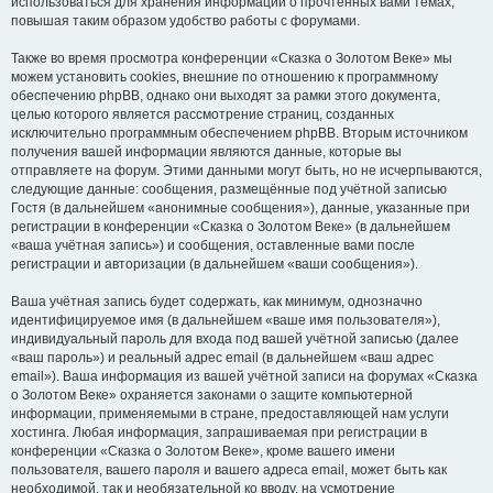
использоваться для хранения информации о прочтённых вами темах,
повышая таким образом удобство работы с форумами.
Также во время просмотра конференции «Сказка о Золотом Веке» мы
можем установить cookies, внешние по отношению к программному
обеспечению phpBB, однако они выходят за рамки этого документа,
целью которого является рассмотрение страниц, созданных
исключительно программным обеспечением phpBB. Вторым источником
получения вашей информации являются данные, которые вы
отправляете на форум. Этими данными могут быть, но не исчерпываются,
следующие данные: сообщения, размещённые под учётной записью
Гостя (в дальнейшем «анонимные сообщения»), данные, указанные при
регистрации в конференции «Сказка о Золотом Веке» (в дальнейшем
«ваша учётная запись») и сообщения, оставленные вами после
регистрации и авторизации (в дальнейшем «ваши сообщения»).
Ваша учётная запись будет содержать, как минимум, однозначно
идентифицируемое имя (в дальнейшем «ваше имя пользователя»),
индивидуальный пароль для входа под вашей учётной записью (далее
«ваш пароль») и реальный адрес email (в дальнейшем «ваш адрес
email»). Ваша информация из вашей учётной записи на форумах «Сказка
о Золотом Веке» охраняется законами о защите компьютерной
информации, применяемыми в стране, предоставляющей нам услуги
хостинга. Любая информация, запрашиваемая при регистрации в
конференции «Сказка о Золотом Веке», кроме вашего имени
пользователя, вашего пароля и вашего адреса email, может быть как
необходимой, так и необязательной ко вводу, на усмотрение