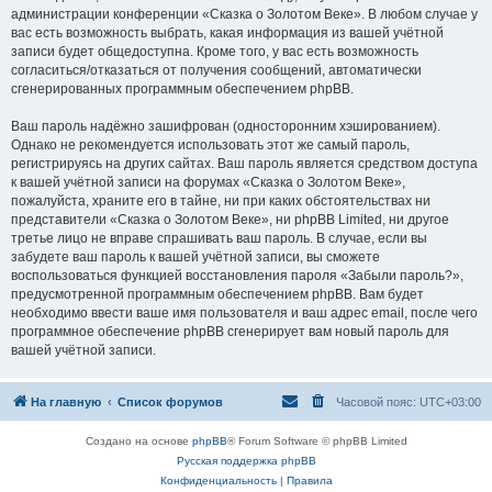
администрации конференции «Сказка о Золотом Веке». В любом случае у
вас есть возможность выбрать, какая информация из вашей учётной
записи будет общедоступна. Кроме того, у вас есть возможность
согласиться/отказаться от получения сообщений, автоматически
сгенерированных программным обеспечением phpBB.
Ваш пароль надёжно зашифрован (односторонним хэшированием).
Однако не рекомендуется использовать этот же самый пароль,
регистрируясь на других сайтах. Ваш пароль является средством доступа
к вашей учётной записи на форумах «Сказка о Золотом Веке»,
пожалуйста, храните его в тайне, ни при каких обстоятельствах ни
представители «Сказка о Золотом Веке», ни phpBB Limited, ни другое
третье лицо не вправе спрашивать ваш пароль. В случае, если вы
забудете ваш пароль к вашей учётной записи, вы сможете
воспользоваться функцией восстановления пароля «Забыли пароль?»,
предусмотренной программным обеспечением phpBB. Вам будет
необходимо ввести ваше имя пользователя и ваш адрес email, после чего
программное обеспечение phpBB сгенерирует вам новый пароль для
вашей учётной записи.
На главную
Список форумов
Часовой пояс:
UTC+03:00
Создано на основе
phpBB
® Forum Software © phpBB Limited
Русская поддержка phpBB
Конфиденциальность
|
Правила