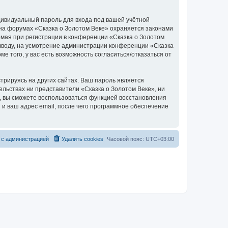
дивидуальный пароль для входа под вашей учётной
 на форумах «Сказка о Золотом Веке» охраняется законами
мая при регистрации в конференции «Сказка о Золотом
о вводу, на усмотрение администрации конференции «Сказка
е того, у вас есть возможность согласиться/отказаться от
рируясь на других сайтах. Ваш пароль является
тельствах ни представители «Сказка о Золотом Веке», ни
си, вы сможете воспользоваться функцией восстановления
 ваш адрес email, после чего программное обеспечение
 с администрацией
Удалить cookies
Часовой пояс:
UTC+03:00