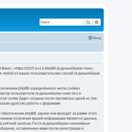
Поиск
Расширенный по
Вход
еке», «https://2025.lv») и phpBB (в дальнейшем «они»,
я любой из ваших пользовательских сессий (в дальнейшем
спечением phpBB определённого числа cookies
атор пользователя (в дальнейшем «user-id») и
тья cookie будет создана после просмотра одной из тем
разом удобство работы с форумами.
 обеспечению phpBB, однако они выходят за рамки этого
точником получения вашей информации являются данные,
д учётной записью Гостя (в дальнейшем «анонимные
ообщения, оставленные вами после регистрации и