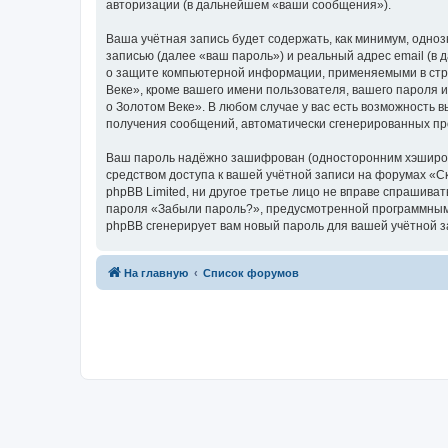
авторизации (в дальнейшем «ваши сообщения»).
Ваша учётная запись будет содержать, как минимум, одн
записью (далее «ваш пароль») и реальный адрес email (в
о защите компьютерной информации, применяемыми в стра
Веке», кроме вашего имени пользователя, вашего пароля и
о Золотом Веке». В любом случае у вас есть возможность в
получения сообщений, автоматически сгенерированных п
Ваш пароль надёжно зашифрован (односторонним хэширован
средством доступа к вашей учётной записи на форумах «Ска
phpBB Limited, ни другое третье лицо не вправе спрашива
пароля «Забыли пароль?», предусмотренной программным 
phpBB сгенерирует вам новый пароль для вашей учётной з
На главную
Список форумов