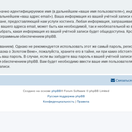
означно идентифицируемое имя (в дальнейшем «ваше имя пользователя»), ин
 дальнейшем «ваш адрес email»). Ваша информация из вашей учётной записи
не, предоставляющей нам услуги хостинга. Любая информация, запрашивае
 вашего адреса email, может быть как необходимой, так и необязательной к
ыбрать, какая информация из вашей учётной записи будет общедоступна. Кром
рограммным обеспечением phpBB.
ием). Однако не рекомендуется использовать этот же самый пароль, регист
зка о Золотом Веке», пожалуйста, храните его в тайне, ни при каких обстоя
ть ваш пароль. В случае, если вы забудете ваш пароль к вашей учётной запи
обеспечением phpBB. Вам будет необходимо ввести ваше имя пользователя и
аписи.
Связаться
Создано на основе
phpBB
® Forum Software © phpBB Limited
Русская поддержка phpBB
Конфиденциальность
|
Правила