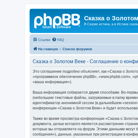
Сказка о Золотом
В Сказке истина, а в Истине сказк
Ссылки
FAQ
На главную
Список форумов
Сказка о Золотом Веке - Соглашение о конф
Это соглашение подробно объясняет, как «Сказка о Золотом
«программное обеспечение phpBB», «www.phpbb.com», «ph
«ваша информация»).
Ваша информация собирается двумя способами. Во-первых
(небольшие текстовые файлы, загружаемые в папку времен
идентификатор анонимной сессии (в дальнейшем «session-
конференции «Сказка о Золотом Веке» и будет использов
Также во время просмотра конференции «Сказка о Золотом
документа, целью которого является рассмотрение стран
которые вы отправляете на форум. Этими данными могут 
сообщения»), данные, указанные при регистрации в конфе