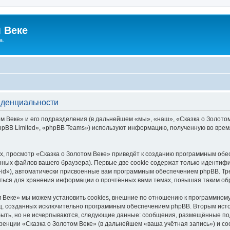
 Веке
а.
иденциальности
 Веке» и его подразделения (в дальнейшем «мы», «наш», «Сказка о Золотом В
pBB Limited», «phpBB Teams») используют информацию, полученную во врем
, просмотр «Сказка о Золотом Веке» приведёт к созданию программным обе
ных файлов вашего браузера). Первые две cookie содержат только идентифик
id»), автоматически присвоенные вам программным обеспечением phpBB. Тре
аться для хранения информации о прочтённых вами темах, повышая таким об
 Веке» мы можем установить cookies, внешние по отношению к программному
иц, созданных исключительно программным обеспечением phpBB. Вторым ис
быть, но не исчерпываются, следующие данные: сообщения, размещённые по
ренции «Сказка о Золотом Веке» (в дальнейшем «ваша учётная запись») и с