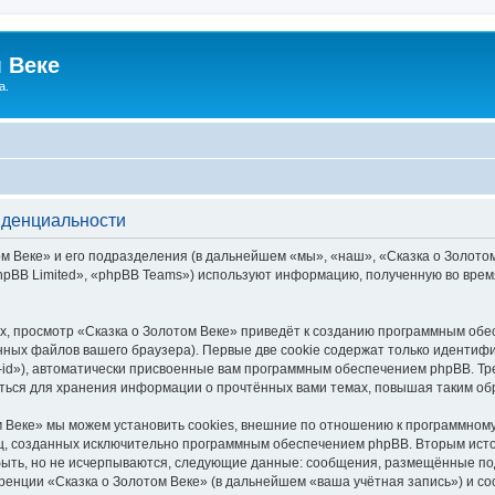
 Веке
а.
иденциальности
 Веке» и его подразделения (в дальнейшем «мы», «наш», «Сказка о Золотом В
pBB Limited», «phpBB Teams») используют информацию, полученную во врем
, просмотр «Сказка о Золотом Веке» приведёт к созданию программным обе
ных файлов вашего браузера). Первые две cookie содержат только идентифик
id»), автоматически присвоенные вам программным обеспечением phpBB. Тре
аться для хранения информации о прочтённых вами темах, повышая таким об
 Веке» мы можем установить cookies, внешние по отношению к программному
иц, созданных исключительно программным обеспечением phpBB. Вторым ис
быть, но не исчерпываются, следующие данные: сообщения, размещённые по
ренции «Сказка о Золотом Веке» (в дальнейшем «ваша учётная запись») и с