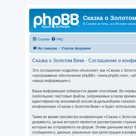
Сказка о Золотом
В Сказке истина, а в Истине сказк
Ссылки
FAQ
На главную
Список форумов
Сказка о Золотом Веке - Соглашение о конф
Это соглашение подробно объясняет, как «Сказка о Золотом
«программное обеспечение phpBB», «www.phpbb.com», «ph
«ваша информация»).
Ваша информация собирается двумя способами. Во-первых
(небольшие текстовые файлы, загружаемые в папку времен
идентификатор анонимной сессии (в дальнейшем «session-
конференции «Сказка о Золотом Веке» и будет использов
Также во время просмотра конференции «Сказка о Золотом
документа, целью которого является рассмотрение стран
которые вы отправляете на форум. Этими данными могут 
сообщения»), данные, указанные при регистрации в конфе