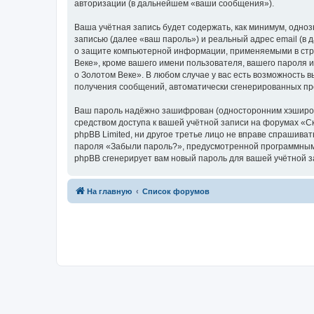
авторизации (в дальнейшем «ваши сообщения»).
Ваша учётная запись будет содержать, как минимум, одн
записью (далее «ваш пароль») и реальный адрес email (в
о защите компьютерной информации, применяемыми в стра
Веке», кроме вашего имени пользователя, вашего пароля и
о Золотом Веке». В любом случае у вас есть возможность в
получения сообщений, автоматически сгенерированных п
Ваш пароль надёжно зашифрован (односторонним хэширован
средством доступа к вашей учётной записи на форумах «Ска
phpBB Limited, ни другое третье лицо не вправе спрашива
пароля «Забыли пароль?», предусмотренной программным 
phpBB сгенерирует вам новый пароль для вашей учётной з
На главную
Список форумов