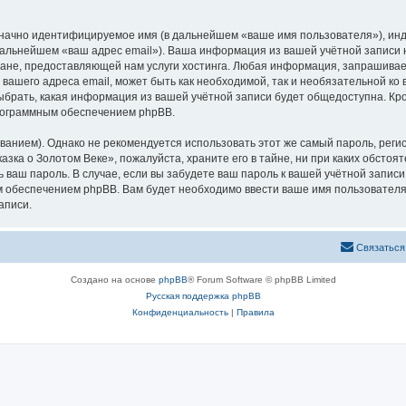
означно идентифицируемое имя (в дальнейшем «ваше имя пользователя»), ин
 дальнейшем «ваш адрес email»). Ваша информация из вашей учётной записи
не, предоставляющей нам услуги хостинга. Любая информация, запрашивае
 вашего адреса email, может быть как необходимой, так и необязательной к
ыбрать, какая информация из вашей учётной записи будет общедоступна. Кром
рограммным обеспечением phpBB.
ием). Однако не рекомендуется использовать этот же самый пароль, регист
зка о Золотом Веке», пожалуйста, храните его в тайне, ни при каких обстоя
ть ваш пароль. В случае, если вы забудете ваш пароль к вашей учётной запи
обеспечением phpBB. Вам будет необходимо ввести ваше имя пользователя и
аписи.
Связаться
Создано на основе
phpBB
® Forum Software © phpBB Limited
Русская поддержка phpBB
Конфиденциальность
|
Правила