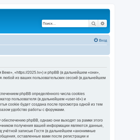
Поиск
Расширенный по
Вход
еке», «https://2025.lv») и phpBB (в дальнейшем «они»,
я любой из ваших пользовательских сессий (в дальнейшем
спечением phpBB определённого числа cookies
атор пользователя (в дальнейшем «user-id») и
тья cookie будет создана после просмотра одной из тем
разом удобство работы с форумами.
 обеспечению phpBB, однако они выходят за рамки этого
точником получения вашей информации являются данные,
д учётной записью Гостя (в дальнейшем «анонимные
ообщения, оставленные вами после регистрации и