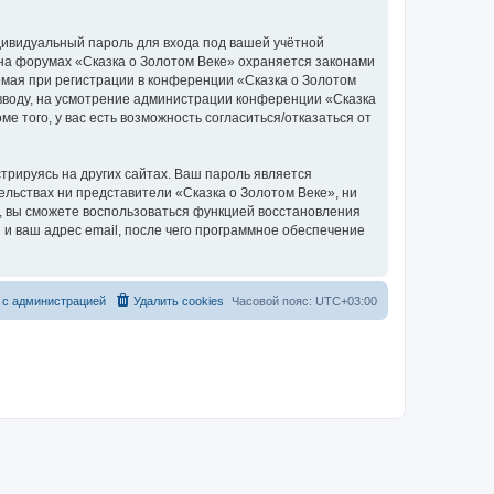
дивидуальный пароль для входа под вашей учётной
 на форумах «Сказка о Золотом Веке» охраняется законами
мая при регистрации в конференции «Сказка о Золотом
о вводу, на усмотрение администрации конференции «Сказка
е того, у вас есть возможность согласиться/отказаться от
рируясь на других сайтах. Ваш пароль является
тельствах ни представители «Сказка о Золотом Веке», ни
си, вы сможете воспользоваться функцией восстановления
 ваш адрес email, после чего программное обеспечение
 с администрацией
Удалить cookies
Часовой пояс:
UTC+03:00