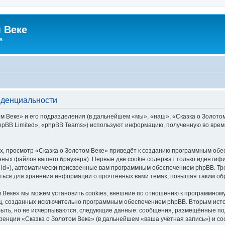
 Веке
а.
иденциальности
 Веке» и его подразделения (в дальнейшем «мы», «наш», «Сказка о Золотом В
pBB Limited», «phpBB Teams») используют информацию, полученную во врем
, просмотр «Сказка о Золотом Веке» приведёт к созданию программным обе
ных файлов вашего браузера). Первые две cookie содержат только идентифик
id»), автоматически присвоенные вам программным обеспечением phpBB. Тре
аться для хранения информации о прочтённых вами темах, повышая таким об
 Веке» мы можем установить cookies, внешние по отношению к программному
иц, созданных исключительно программным обеспечением phpBB. Вторым ис
быть, но не исчерпываются, следующие данные: сообщения, размещённые по
ренции «Сказка о Золотом Веке» (в дальнейшем «ваша учётная запись») и с