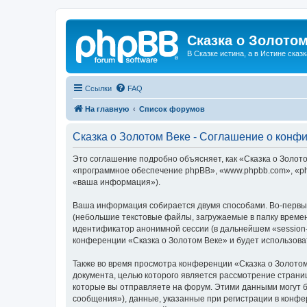
Сказка о Золотом
В Сказке истина, а в Истине сказк
Ссылки
FAQ
На главную
Список форумов
Сказка о Золотом Веке - Соглашение о конф
Это соглашение подробно объясняет, как «Сказка о Золотом
«программное обеспечение phpBB», «www.phpbb.com», «ph
«ваша информация»).
Ваша информация собирается двумя способами. Во-первых
(небольшие текстовые файлы, загружаемые в папку времен
идентификатор анонимной сессии (в дальнейшем «session-
конференции «Сказка о Золотом Веке» и будет использов
Также во время просмотра конференции «Сказка о Золотом
документа, целью которого является рассмотрение стран
которые вы отправляете на форум. Этими данными могут 
сообщения»), данные, указанные при регистрации в конфе