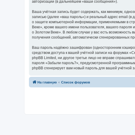
авторизации (в дальнейшем «ваши сообщения»).
Ваша учётная запись будет содержать, как минимум, одн
записью (далее «ваш пароль») и реальный адрес email (в
о защите компьютерной информации, применяемыми в стра
Веке», кроме вашего имени пользователя, вашего пароля и
о Золотом Веке». В любом случае у вас есть возможность в
получения сообщений, автоматически сгенерированных п
Ваш пароль надёжно зашифрован (односторонним хэширован
средством доступа к вашей учётной записи на форумах «Ска
phpBB Limited, ни другое третье лицо не вправе спрашива
пароля «Забыли пароль?», предусмотренной программным 
phpBB сгенерирует вам новый пароль для вашей учётной з
На главную
Список форумов