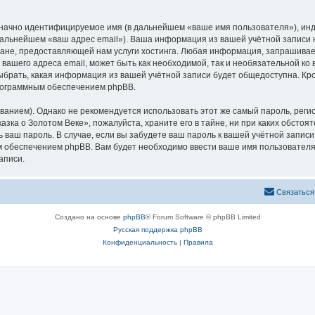
означно идентифицируемое имя (в дальнейшем «ваше имя пользователя»), ин
 дальнейшем «ваш адрес email»). Ваша информация из вашей учётной записи
не, предоставляющей нам услуги хостинга. Любая информация, запрашивае
 вашего адреса email, может быть как необходимой, так и необязательной к
ыбрать, какая информация из вашей учётной записи будет общедоступна. Кром
рограммным обеспечением phpBB.
ием). Однако не рекомендуется использовать этот же самый пароль, регист
зка о Золотом Веке», пожалуйста, храните его в тайне, ни при каких обстоя
ть ваш пароль. В случае, если вы забудете ваш пароль к вашей учётной запи
обеспечением phpBB. Вам будет необходимо ввести ваше имя пользователя и
аписи.
Связаться
Создано на основе
phpBB
® Forum Software © phpBB Limited
Русская поддержка phpBB
Конфиденциальность
|
Правила