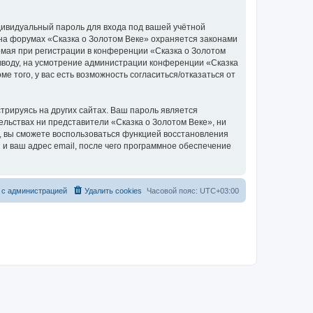
дивидуальный пароль для входа под вашей учётной
 на форумах «Сказка о Золотом Веке» охраняется законами
мая при регистрации в конференции «Сказка о Золотом
о вводу, на усмотрение администрации конференции «Сказка
е того, у вас есть возможность согласиться/отказаться от
рируясь на других сайтах. Ваш пароль является
тельствах ни представители «Сказка о Золотом Веке», ни
си, вы сможете воспользоваться функцией восстановления
 ваш адрес email, после чего программное обеспечение
 с администрацией
Удалить cookies
Часовой пояс:
UTC+03:00