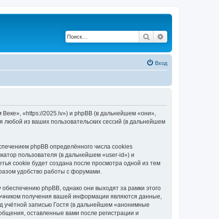
Поиск
Расширенный по
Вход
еке», «https://2025.lv») и phpBB (в дальнейшем «они»,
я любой из ваших пользовательских сессий (в дальнейшем
спечением phpBB определённого числа cookies
атор пользователя (в дальнейшем «user-id») и
тья cookie будет создана после просмотра одной из тем
разом удобство работы с форумами.
 обеспечению phpBB, однако они выходят за рамки этого
точником получения вашей информации являются данные,
д учётной записью Гостя (в дальнейшем «анонимные
ообщения, оставленные вами после регистрации и