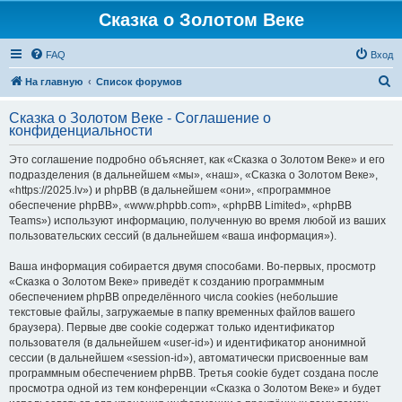
Сказка о Золотом Веке
FAQ
Вход
П
На главную
Список форумов
о
Сказка о Золотом Веке - Соглашение о
и
конфиденциальности
с
Это соглашение подробно объясняет, как «Сказка о Золотом Веке» и его
к
подразделения (в дальнейшем «мы», «наш», «Сказка о Золотом Веке»,
«https://2025.lv») и phpBB (в дальнейшем «они», «программное
обеспечение phpBB», «www.phpbb.com», «phpBB Limited», «phpBB
Teams») используют информацию, полученную во время любой из ваших
пользовательских сессий (в дальнейшем «ваша информация»).
Ваша информация собирается двумя способами. Во-первых, просмотр
«Сказка о Золотом Веке» приведёт к созданию программным
обеспечением phpBB определённого числа cookies (небольшие
текстовые файлы, загружаемые в папку временных файлов вашего
браузера). Первые две cookie содержат только идентификатор
пользователя (в дальнейшем «user-id») и идентификатор анонимной
сессии (в дальнейшем «session-id»), автоматически присвоенные вам
программным обеспечением phpBB. Третья cookie будет создана после
просмотра одной из тем конференции «Сказка о Золотом Веке» и будет