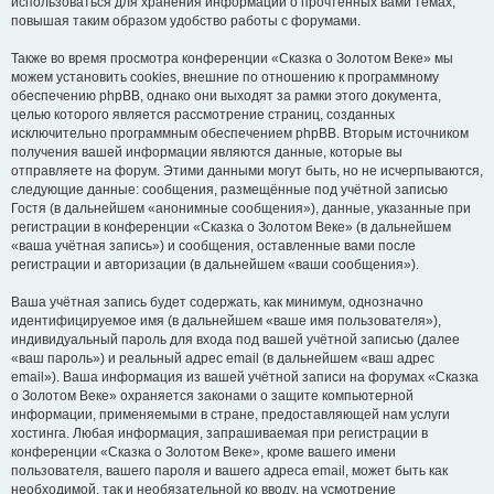
использоваться для хранения информации о прочтённых вами темах,
повышая таким образом удобство работы с форумами.
Также во время просмотра конференции «Сказка о Золотом Веке» мы
можем установить cookies, внешние по отношению к программному
обеспечению phpBB, однако они выходят за рамки этого документа,
целью которого является рассмотрение страниц, созданных
исключительно программным обеспечением phpBB. Вторым источником
получения вашей информации являются данные, которые вы
отправляете на форум. Этими данными могут быть, но не исчерпываются,
следующие данные: сообщения, размещённые под учётной записью
Гостя (в дальнейшем «анонимные сообщения»), данные, указанные при
регистрации в конференции «Сказка о Золотом Веке» (в дальнейшем
«ваша учётная запись») и сообщения, оставленные вами после
регистрации и авторизации (в дальнейшем «ваши сообщения»).
Ваша учётная запись будет содержать, как минимум, однозначно
идентифицируемое имя (в дальнейшем «ваше имя пользователя»),
индивидуальный пароль для входа под вашей учётной записью (далее
«ваш пароль») и реальный адрес email (в дальнейшем «ваш адрес
email»). Ваша информация из вашей учётной записи на форумах «Сказка
о Золотом Веке» охраняется законами о защите компьютерной
информации, применяемыми в стране, предоставляющей нам услуги
хостинга. Любая информация, запрашиваемая при регистрации в
конференции «Сказка о Золотом Веке», кроме вашего имени
пользователя, вашего пароля и вашего адреса email, может быть как
необходимой, так и необязательной ко вводу, на усмотрение