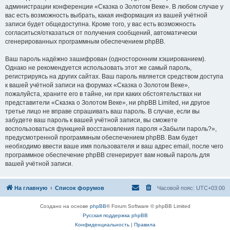
администрации конференции «Сказка о Золотом Веке». В любом случае у
вас есть возможность выбрать, какая информация из вашей учётной
записи будет общедоступна. Кроме того, у вас есть возможность
согласиться/отказаться от получения сообщений, автоматически
сгенерированных программным обеспечением phpBB.
Ваш пароль надёжно зашифрован (односторонним хэшированием).
Однако не рекомендуется использовать этот же самый пароль,
регистрируясь на других сайтах. Ваш пароль является средством доступа
к вашей учётной записи на форумах «Сказка о Золотом Веке»,
пожалуйста, храните его в тайне, ни при каких обстоятельствах ни
представители «Сказка о Золотом Веке», ни phpBB Limited, ни другое
третье лицо не вправе спрашивать ваш пароль. В случае, если вы
забудете ваш пароль к вашей учётной записи, вы сможете
воспользоваться функцией восстановления пароля «Забыли пароль?»,
предусмотренной программным обеспечением phpBB. Вам будет
необходимо ввести ваше имя пользователя и ваш адрес email, после чего
программное обеспечение phpBB сгенерирует вам новый пароль для
вашей учётной записи.
На главную
Список форумов
Часовой пояс:
UTC+03:00
Создано на основе
phpBB
® Forum Software © phpBB Limited
Русская поддержка phpBB
Конфиденциальность
|
Правила