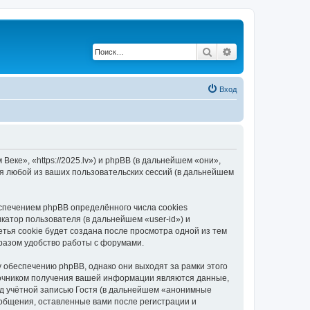
Поиск
Расширенный по
Вход
еке», «https://2025.lv») и phpBB (в дальнейшем «они»,
я любой из ваших пользовательских сессий (в дальнейшем
спечением phpBB определённого числа cookies
атор пользователя (в дальнейшем «user-id») и
тья cookie будет создана после просмотра одной из тем
разом удобство работы с форумами.
 обеспечению phpBB, однако они выходят за рамки этого
точником получения вашей информации являются данные,
д учётной записью Гостя (в дальнейшем «анонимные
ообщения, оставленные вами после регистрации и