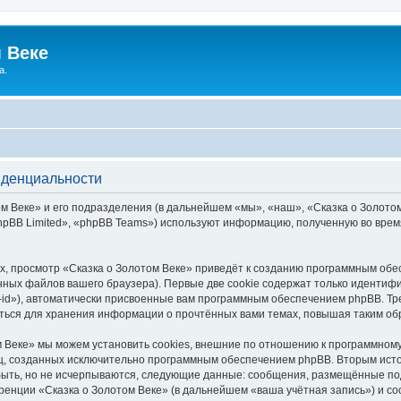
 Веке
а.
иденциальности
 Веке» и его подразделения (в дальнейшем «мы», «наш», «Сказка о Золотом В
pBB Limited», «phpBB Teams») используют информацию, полученную во врем
, просмотр «Сказка о Золотом Веке» приведёт к созданию программным обе
ных файлов вашего браузера). Первые две cookie содержат только идентифик
id»), автоматически присвоенные вам программным обеспечением phpBB. Тре
аться для хранения информации о прочтённых вами темах, повышая таким об
 Веке» мы можем установить cookies, внешние по отношению к программному
иц, созданных исключительно программным обеспечением phpBB. Вторым ис
быть, но не исчерпываются, следующие данные: сообщения, размещённые по
ренции «Сказка о Золотом Веке» (в дальнейшем «ваша учётная запись») и с