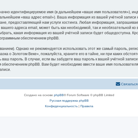
означно идентифицируемое имя (в дальнейшем «ваше имя пользователя»), ин
 дальнейшем «ваш адрес email»). Ваша информация из вашей учётной записи
не, предоставляющей нам услуги хостинга. Любая информация, запрашивае
 вашего адреса email, может быть как необходимой, так и необязательной к
ыбрать, какая информация из вашей учётной записи будет общедоступна. Кром
рограммным обеспечением phpBB.
ием). Однако не рекомендуется использовать этот же самый пароль, регист
зка о Золотом Веке», пожалуйста, храните его в тайне, ни при каких обстоя
ть ваш пароль. В случае, если вы забудете ваш пароль к вашей учётной запи
обеспечением phpBB. Вам будет необходимо ввести ваше имя пользователя и
аписи.
Связаться
Создано на основе
phpBB
® Forum Software © phpBB Limited
Русская поддержка phpBB
Конфиденциальность
|
Правила