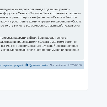
дивидуальный пароль для входа под вашей учётной
 на форумах «Сказка о Золотом Веке» охраняется законами
мая при регистрации в конференции «Сказка о Золотом
о вводу, на усмотрение администрации конференции «Сказка
е того, у вас есть возможность согласиться/отказаться от
рируясь на других сайтах. Ваш пароль является
тельствах ни представители «Сказка о Золотом Веке», ни
си, вы сможете воспользоваться функцией восстановления
 ваш адрес email, после чего программное обеспечение
 с администрацией
Удалить cookies
Часовой пояс:
UTC+03:00