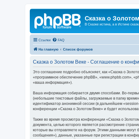
Сказка о Золотом
В Сказке истина, а в Истине сказк
Ссылки
FAQ
На главную
Список форумов
Сказка о Золотом Веке - Соглашение о конф
Это соглашение подробно объясняет, как «Сказка о Золотом
«программное обеспечение phpBB», «www.phpbb.com», «ph
«ваша информация»).
Ваша информация собирается двумя способами. Во-первых
(небольшие текстовые файлы, загружаемые в папку времен
идентификатор анонимной сессии (в дальнейшем «session-
конференции «Сказка о Золотом Веке» и будет использов
Также во время просмотра конференции «Сказка о Золотом
документа, целью которого является рассмотрение стран
которые вы отправляете на форум. Этими данными могут 
сообщения»), данные, указанные при регистрации в конфе