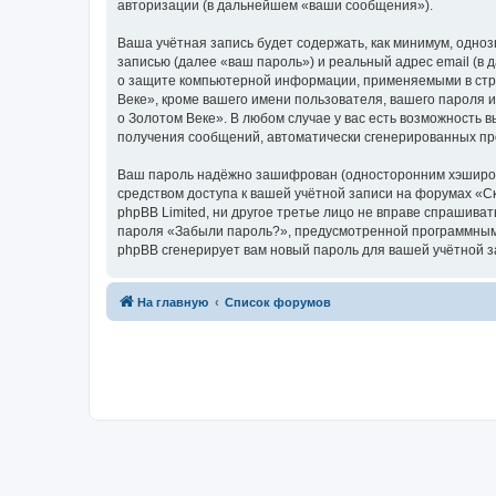
авторизации (в дальнейшем «ваши сообщения»).
Ваша учётная запись будет содержать, как минимум, одн
записью (далее «ваш пароль») и реальный адрес email (в
о защите компьютерной информации, применяемыми в стра
Веке», кроме вашего имени пользователя, вашего пароля и
о Золотом Веке». В любом случае у вас есть возможность в
получения сообщений, автоматически сгенерированных п
Ваш пароль надёжно зашифрован (односторонним хэширован
средством доступа к вашей учётной записи на форумах «Ска
phpBB Limited, ни другое третье лицо не вправе спрашива
пароля «Забыли пароль?», предусмотренной программным 
phpBB сгенерирует вам новый пароль для вашей учётной з
На главную
Список форумов