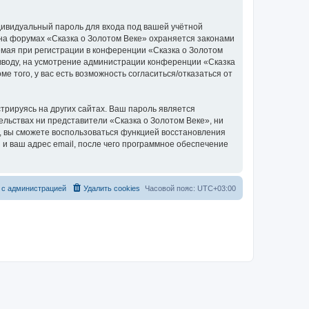
дивидуальный пароль для входа под вашей учётной
 на форумах «Сказка о Золотом Веке» охраняется законами
мая при регистрации в конференции «Сказка о Золотом
о вводу, на усмотрение администрации конференции «Сказка
е того, у вас есть возможность согласиться/отказаться от
рируясь на других сайтах. Ваш пароль является
тельствах ни представители «Сказка о Золотом Веке», ни
си, вы сможете воспользоваться функцией восстановления
 ваш адрес email, после чего программное обеспечение
 с администрацией
Удалить cookies
Часовой пояс:
UTC+03:00