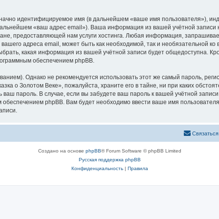
означно идентифицируемое имя (в дальнейшем «ваше имя пользователя»), ин
 дальнейшем «ваш адрес email»). Ваша информация из вашей учётной записи
не, предоставляющей нам услуги хостинга. Любая информация, запрашивае
 вашего адреса email, может быть как необходимой, так и необязательной к
ыбрать, какая информация из вашей учётной записи будет общедоступна. Кром
рограммным обеспечением phpBB.
ием). Однако не рекомендуется использовать этот же самый пароль, регист
зка о Золотом Веке», пожалуйста, храните его в тайне, ни при каких обстоя
ть ваш пароль. В случае, если вы забудете ваш пароль к вашей учётной запи
обеспечением phpBB. Вам будет необходимо ввести ваше имя пользователя и
аписи.
Связаться
Создано на основе
phpBB
® Forum Software © phpBB Limited
Русская поддержка phpBB
Конфиденциальность
|
Правила