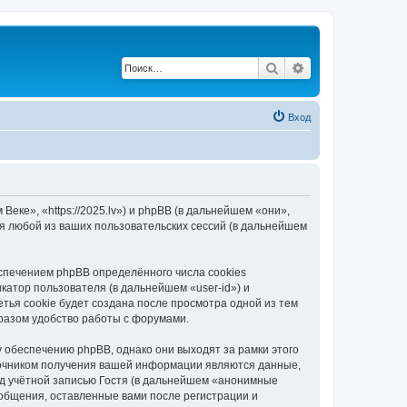
Поиск
Расширенный по
Вход
еке», «https://2025.lv») и phpBB (в дальнейшем «они»,
я любой из ваших пользовательских сессий (в дальнейшем
спечением phpBB определённого числа cookies
атор пользователя (в дальнейшем «user-id») и
тья cookie будет создана после просмотра одной из тем
разом удобство работы с форумами.
 обеспечению phpBB, однако они выходят за рамки этого
точником получения вашей информации являются данные,
д учётной записью Гостя (в дальнейшем «анонимные
ообщения, оставленные вами после регистрации и