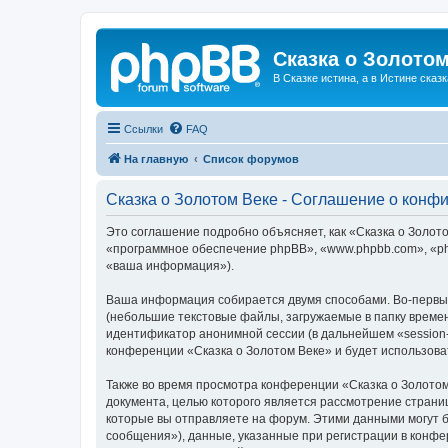
Сказка о Золотом
В Сказке истина, а в Истине сказк
Ссылки
FAQ
На главную
Список форумов
Сказка о Золотом Веке - Соглашение о конф
Это соглашение подробно объясняет, как «Сказка о Золотом
«программное обеспечение phpBB», «www.phpbb.com», «ph
«ваша информация»).
Ваша информация собирается двумя способами. Во-первых
(небольшие текстовые файлы, загружаемые в папку времен
идентификатор анонимной сессии (в дальнейшем «session-
конференции «Сказка о Золотом Веке» и будет использов
Также во время просмотра конференции «Сказка о Золотом
документа, целью которого является рассмотрение стран
которые вы отправляете на форум. Этими данными могут 
сообщения»), данные, указанные при регистрации в конфе