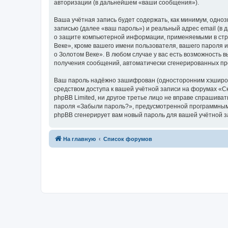
авторизации (в дальнейшем «ваши сообщения»).
Ваша учётная запись будет содержать, как минимум, одн
записью (далее «ваш пароль») и реальный адрес email (в
о защите компьютерной информации, применяемыми в стра
Веке», кроме вашего имени пользователя, вашего пароля и
о Золотом Веке». В любом случае у вас есть возможность в
получения сообщений, автоматически сгенерированных п
Ваш пароль надёжно зашифрован (односторонним хэширован
средством доступа к вашей учётной записи на форумах «Ска
phpBB Limited, ни другое третье лицо не вправе спрашива
пароля «Забыли пароль?», предусмотренной программным 
phpBB сгенерирует вам новый пароль для вашей учётной з
На главную
Список форумов