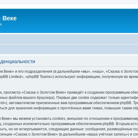
 Веке
а.
иденциальности
 Веке» и его подразделения (в дальнейшем «мы», «наш», «Сказка о Золотом В
pBB Limited», «phpBB Teams») используют информацию, полученную во врем
, просмотр «Сказка о Золотом Веке» приведёт к созданию программным обе
ных файлов вашего браузера). Первые две cookie содержат только идентифик
id»), автоматически присвоенные вам программным обеспечением phpBB. Тре
аться для хранения информации о прочтённых вами темах, повышая таким об
 Веке» мы можем установить cookies, внешние по отношению к программному
иц, созданных исключительно программным обеспечением phpBB. Вторым ис
быть, но не исчерпываются, следующие данные: сообщения, размещённые по
ренции «Сказка о Золотом Веке» (в дальнейшем «ваша учётная запись») и с