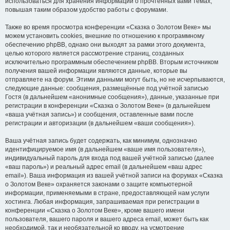
использоваться для хранения информации о прочтённых вами темах,
повышая таким образом удобство работы с форумами.
Также во время просмотра конференции «Сказка о Золотом Веке» мы
можем установить cookies, внешние по отношению к программному
обеспечению phpBB, однако они выходят за рамки этого документа,
целью которого является рассмотрение страниц, созданных
исключительно программным обеспечением phpBB. Вторым источником
получения вашей информации являются данные, которые вы
отправляете на форум. Этими данными могут быть, но не исчерпываются,
следующие данные: сообщения, размещённые под учётной записью
Гостя (в дальнейшем «анонимные сообщения»), данные, указанные при
регистрации в конференции «Сказка о Золотом Веке» (в дальнейшем
«ваша учётная запись») и сообщения, оставленные вами после
регистрации и авторизации (в дальнейшем «ваши сообщения»).
Ваша учётная запись будет содержать, как минимум, однозначно
идентифицируемое имя (в дальнейшем «ваше имя пользователя»),
индивидуальный пароль для входа под вашей учётной записью (далее
«ваш пароль») и реальный адрес email (в дальнейшем «ваш адрес
email»). Ваша информация из вашей учётной записи на форумах «Сказка
о Золотом Веке» охраняется законами о защите компьютерной
информации, применяемыми в стране, предоставляющей нам услуги
хостинга. Любая информация, запрашиваемая при регистрации в
конференции «Сказка о Золотом Веке», кроме вашего имени
пользователя, вашего пароля и вашего адреса email, может быть как
необходимой, так и необязательной ко вводу, на усмотрение