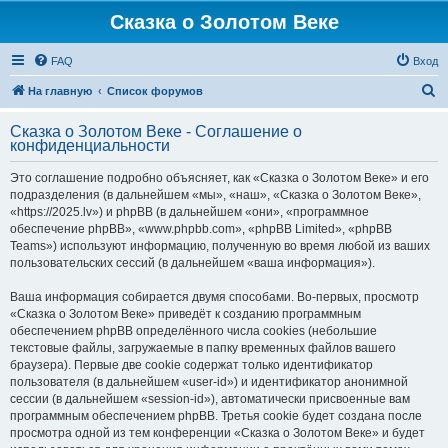
Сказка о Золотом Веке
FAQ
Вход
П
На главную
Список форумов
о
Сказка о Золотом Веке - Соглашение о
и
конфиденциальности
с
Это соглашение подробно объясняет, как «Сказка о Золотом Веке» и его
к
подразделения (в дальнейшем «мы», «наш», «Сказка о Золотом Веке»,
«https://2025.lv») и phpBB (в дальнейшем «они», «программное
обеспечение phpBB», «www.phpbb.com», «phpBB Limited», «phpBB
Teams») используют информацию, полученную во время любой из ваших
пользовательских сессий (в дальнейшем «ваша информация»).
Ваша информация собирается двумя способами. Во-первых, просмотр
«Сказка о Золотом Веке» приведёт к созданию программным
обеспечением phpBB определённого числа cookies (небольшие
текстовые файлы, загружаемые в папку временных файлов вашего
браузера). Первые две cookie содержат только идентификатор
пользователя (в дальнейшем «user-id») и идентификатор анонимной
сессии (в дальнейшем «session-id»), автоматически присвоенные вам
программным обеспечением phpBB. Третья cookie будет создана после
просмотра одной из тем конференции «Сказка о Золотом Веке» и будет