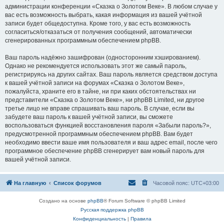
администрации конференции «Сказка о Золотом Веке». В любом случае у
вас есть возможность выбрать, какая информация из вашей учётной
записи будет общедоступна. Кроме того, у вас есть возможность
согласиться/отказаться от получения сообщений, автоматически
сгенерированных программным обеспечением phpBB.
Ваш пароль надёжно зашифрован (односторонним хэшированием).
Однако не рекомендуется использовать этот же самый пароль,
регистрируясь на других сайтах. Ваш пароль является средством доступа
к вашей учётной записи на форумах «Сказка о Золотом Веке»,
пожалуйста, храните его в тайне, ни при каких обстоятельствах ни
представители «Сказка о Золотом Веке», ни phpBB Limited, ни другое
третье лицо не вправе спрашивать ваш пароль. В случае, если вы
забудете ваш пароль к вашей учётной записи, вы сможете
воспользоваться функцией восстановления пароля «Забыли пароль?»,
предусмотренной программным обеспечением phpBB. Вам будет
необходимо ввести ваше имя пользователя и ваш адрес email, после чего
программное обеспечение phpBB сгенерирует вам новый пароль для
вашей учётной записи.
На главную
Список форумов
Часовой пояс:
UTC+03:00
Создано на основе
phpBB
® Forum Software © phpBB Limited
Русская поддержка phpBB
Конфиденциальность
|
Правила