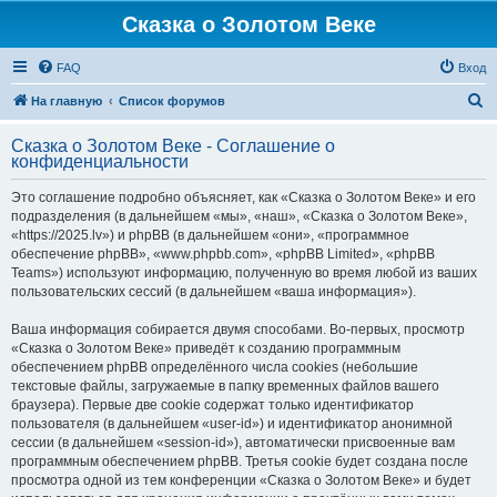
Сказка о Золотом Веке
FAQ
Вход
П
На главную
Список форумов
о
Сказка о Золотом Веке - Соглашение о
и
конфиденциальности
с
Это соглашение подробно объясняет, как «Сказка о Золотом Веке» и его
к
подразделения (в дальнейшем «мы», «наш», «Сказка о Золотом Веке»,
«https://2025.lv») и phpBB (в дальнейшем «они», «программное
обеспечение phpBB», «www.phpbb.com», «phpBB Limited», «phpBB
Teams») используют информацию, полученную во время любой из ваших
пользовательских сессий (в дальнейшем «ваша информация»).
Ваша информация собирается двумя способами. Во-первых, просмотр
«Сказка о Золотом Веке» приведёт к созданию программным
обеспечением phpBB определённого числа cookies (небольшие
текстовые файлы, загружаемые в папку временных файлов вашего
браузера). Первые две cookie содержат только идентификатор
пользователя (в дальнейшем «user-id») и идентификатор анонимной
сессии (в дальнейшем «session-id»), автоматически присвоенные вам
программным обеспечением phpBB. Третья cookie будет создана после
просмотра одной из тем конференции «Сказка о Золотом Веке» и будет