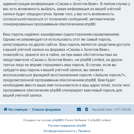
администрации конференции «Сказка о Золотом Веке». В любом случае у
вас есть возможность выбрать, какая информация из вашей учётной
записи будет общедоступна. Кроме того, у вас есть возможность
согласиться/отказаться от получения сообщений, автоматически
сгенерированных программным обеспечением phpBB.
Ваш пароль надёжно зашифрован (односторонним хэшированием).
Однако не рекомендуется использовать этот же самый пароль,
регистрируясь на других сайтах. Ваш пароль является средством доступа
к вашей учётной записи на форумах «Сказка о Золотом Веке»,
пожалуйста, храните его в тайне, ни при каких обстоятельствах ни
представители «Сказка о Золотом Веке», ни phpBB Limited, ни другое
третье лицо не вправе спрашивать ваш пароль. В случае, если вы
забудете ваш пароль к вашей учётной записи, вы сможете
воспользоваться функцией восстановления пароля «Забыли пароль?»,
предусмотренной программным обеспечением phpBB. Вам будет
необходимо ввести ваше имя пользователя и ваш адрес email, после чего
программное обеспечение phpBB сгенерирует вам новый пароль для
вашей учётной записи.
На главную
Список форумов
Часовой пояс:
UTC+03:00
Создано на основе
phpBB
® Forum Software © phpBB Limited
Русская поддержка phpBB
Конфиденциальность
|
Правила