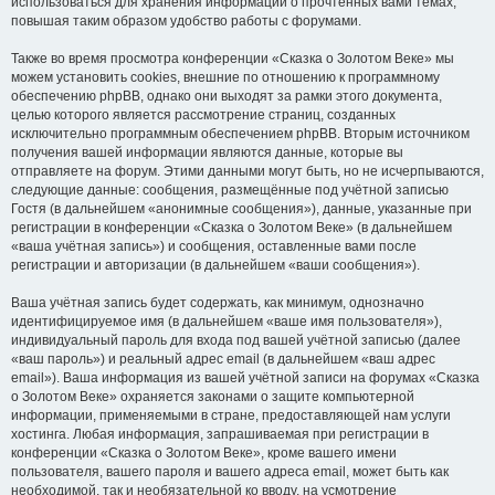
использоваться для хранения информации о прочтённых вами темах,
повышая таким образом удобство работы с форумами.
Также во время просмотра конференции «Сказка о Золотом Веке» мы
можем установить cookies, внешние по отношению к программному
обеспечению phpBB, однако они выходят за рамки этого документа,
целью которого является рассмотрение страниц, созданных
исключительно программным обеспечением phpBB. Вторым источником
получения вашей информации являются данные, которые вы
отправляете на форум. Этими данными могут быть, но не исчерпываются,
следующие данные: сообщения, размещённые под учётной записью
Гостя (в дальнейшем «анонимные сообщения»), данные, указанные при
регистрации в конференции «Сказка о Золотом Веке» (в дальнейшем
«ваша учётная запись») и сообщения, оставленные вами после
регистрации и авторизации (в дальнейшем «ваши сообщения»).
Ваша учётная запись будет содержать, как минимум, однозначно
идентифицируемое имя (в дальнейшем «ваше имя пользователя»),
индивидуальный пароль для входа под вашей учётной записью (далее
«ваш пароль») и реальный адрес email (в дальнейшем «ваш адрес
email»). Ваша информация из вашей учётной записи на форумах «Сказка
о Золотом Веке» охраняется законами о защите компьютерной
информации, применяемыми в стране, предоставляющей нам услуги
хостинга. Любая информация, запрашиваемая при регистрации в
конференции «Сказка о Золотом Веке», кроме вашего имени
пользователя, вашего пароля и вашего адреса email, может быть как
необходимой, так и необязательной ко вводу, на усмотрение