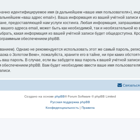
означно идентифицируемое имя (в дальнейшем «ваше имя пользователя»), ин
 дальнейшем «ваш адрес email»). Ваша информация из вашей учётной записи
не, предоставляющей нам услуги хостинга. Любая информация, запрашивае
 вашего адреса email, может быть как необходимой, так и необязательной к
ыбрать, какая информация из вашей учётной записи будет общедоступна. Кром
рограммным обеспечением phpBB.
ием). Однако не рекомендуется использовать этот же самый пароль, регист
зка о Золотом Веке», пожалуйста, храните его в тайне, ни при каких обстоя
ть ваш пароль. В случае, если вы забудете ваш пароль к вашей учётной запи
обеспечением phpBB. Вам будет необходимо ввести ваше имя пользователя и
аписи.
Связаться
Создано на основе
phpBB
® Forum Software © phpBB Limited
Русская поддержка phpBB
Конфиденциальность
|
Правила