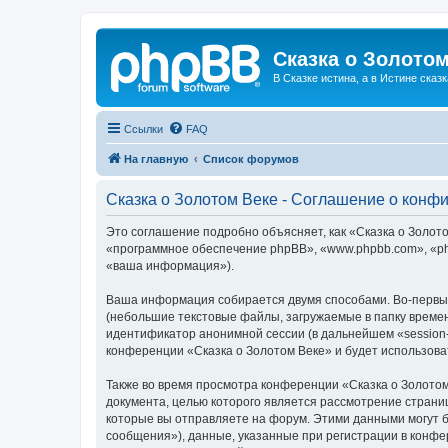
Сказка о Золотом
В Сказке истина, а в Истине сказк
Ссылки
FAQ
На главную
Список форумов
Сказка о Золотом Веке - Соглашение о конф
Это соглашение подробно объясняет, как «Сказка о Золотом
«программное обеспечение phpBB», «www.phpbb.com», «ph
«ваша информация»).
Ваша информация собирается двумя способами. Во-первых
(небольшие текстовые файлы, загружаемые в папку времен
идентификатор анонимной сессии (в дальнейшем «session-
конференции «Сказка о Золотом Веке» и будет использов
Также во время просмотра конференции «Сказка о Золотом
документа, целью которого является рассмотрение стран
которые вы отправляете на форум. Этими данными могут 
сообщения»), данные, указанные при регистрации в конфе