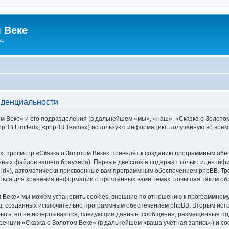
 Веке
а.
иденциальности
 Веке» и его подразделения (в дальнейшем «мы», «наш», «Сказка о Золотом В
pBB Limited», «phpBB Teams») используют информацию, полученную во врем
, просмотр «Сказка о Золотом Веке» приведёт к созданию программным обе
ных файлов вашего браузера). Первые две cookie содержат только идентифик
id»), автоматически присвоенные вам программным обеспечением phpBB. Тре
аться для хранения информации о прочтённых вами темах, повышая таким об
 Веке» мы можем установить cookies, внешние по отношению к программному
иц, созданных исключительно программным обеспечением phpBB. Вторым ис
быть, но не исчерпываются, следующие данные: сообщения, размещённые по
ренции «Сказка о Золотом Веке» (в дальнейшем «ваша учётная запись») и с