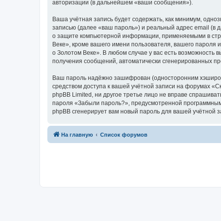
авторизации (в дальнейшем «ваши сообщения»).
Ваша учётная запись будет содержать, как минимум, одн
записью (далее «ваш пароль») и реальный адрес email (в
о защите компьютерной информации, применяемыми в стра
Веке», кроме вашего имени пользователя, вашего пароля и
о Золотом Веке». В любом случае у вас есть возможность в
получения сообщений, автоматически сгенерированных п
Ваш пароль надёжно зашифрован (односторонним хэширован
средством доступа к вашей учётной записи на форумах «Ска
phpBB Limited, ни другое третье лицо не вправе спрашива
пароля «Забыли пароль?», предусмотренной программным 
phpBB сгенерирует вам новый пароль для вашей учётной з
На главную
Список форумов