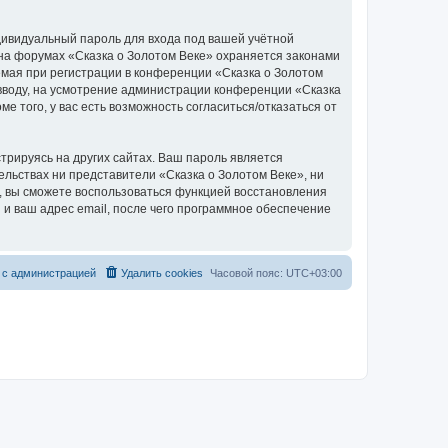
дивидуальный пароль для входа под вашей учётной
 на форумах «Сказка о Золотом Веке» охраняется законами
мая при регистрации в конференции «Сказка о Золотом
о вводу, на усмотрение администрации конференции «Сказка
е того, у вас есть возможность согласиться/отказаться от
рируясь на других сайтах. Ваш пароль является
тельствах ни представители «Сказка о Золотом Веке», ни
си, вы сможете воспользоваться функцией восстановления
 ваш адрес email, после чего программное обеспечение
 с администрацией
Удалить cookies
Часовой пояс:
UTC+03:00