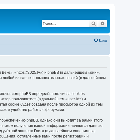
Поиск
Расширенный по
Вход
еке», «https://2025.lv») и phpBB (в дальнейшем «они»,
я любой из ваших пользовательских сессий (в дальнейшем
спечением phpBB определённого числа cookies
атор пользователя (в дальнейшем «user-id») и
тья cookie будет создана после просмотра одной из тем
разом удобство работы с форумами.
 обеспечению phpBB, однако они выходят за рамки этого
точником получения вашей информации являются данные,
д учётной записью Гостя (в дальнейшем «анонимные
ообщения, оставленные вами после регистрации и