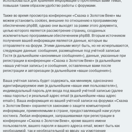
использоваться для хранения информации о прочтённых вами темах,
повышая таким образом удобство работы с форумами.
Также во время просмотра конференции «Сказка о Золотом Веке» мы
можем установить cookies, внешние по отношению к программному
обеспечению phpBB, однако они выходят за рамки этого документа,
целью которого является рассмотрение страниц, созданных
исключительно программным обеспечением phpBB. Вторым источником
получения вашей информации являются данные, которые вы
отправляете на форум. Этими данными могут быть, но не исчерпываются,
следующие данные: сообщения, размещённые под учётной записью
Гостя (в дальнейшем «анонимные сообщения»), данные, указанные при
регистрации в конференции «Сказка о Золотом Веке» (в дальнейшем
«ваша учётная запись») и сообщения, оставленные вами после
регистрации и авторизации (в дальнейшем «ваши сообщения»).
Ваша учётная запись будет содержать, как минимум, однозначно
идентифицируемое имя (в дальнейшем «ваше имя пользователя»),
индивидуальный пароль для входа под вашей учётной записью (далее
«ваш пароль») и реальный адрес email (в дальнейшем «ваш адрес
email»). Ваша информация из вашей учётной записи на форумах «Сказка
о Золотом Веке» охраняется законами о защите компьютерной
информации, применяемыми в стране, предоставляющей нам услуги
хостинга. Любая информация, запрашиваемая при регистрации в
конференции «Сказка о Золотом Веке», кроме вашего имени
пользователя, вашего пароля и вашего адреса email, может быть как
необходимой, так и необязательной ко вводу, на усмотрение