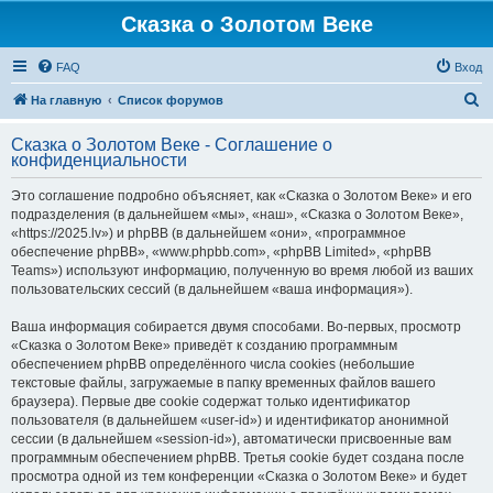
Сказка о Золотом Веке
FAQ
Вход
П
На главную
Список форумов
о
Сказка о Золотом Веке - Соглашение о
и
конфиденциальности
с
Это соглашение подробно объясняет, как «Сказка о Золотом Веке» и его
к
подразделения (в дальнейшем «мы», «наш», «Сказка о Золотом Веке»,
«https://2025.lv») и phpBB (в дальнейшем «они», «программное
обеспечение phpBB», «www.phpbb.com», «phpBB Limited», «phpBB
Teams») используют информацию, полученную во время любой из ваших
пользовательских сессий (в дальнейшем «ваша информация»).
Ваша информация собирается двумя способами. Во-первых, просмотр
«Сказка о Золотом Веке» приведёт к созданию программным
обеспечением phpBB определённого числа cookies (небольшие
текстовые файлы, загружаемые в папку временных файлов вашего
браузера). Первые две cookie содержат только идентификатор
пользователя (в дальнейшем «user-id») и идентификатор анонимной
сессии (в дальнейшем «session-id»), автоматически присвоенные вам
программным обеспечением phpBB. Третья cookie будет создана после
просмотра одной из тем конференции «Сказка о Золотом Веке» и будет