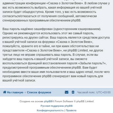
администрации конференции «Сказка о Золотом Веке». В любом случае у
вас есть возможность выбрать, какая информация из вашей учётной
записи будет общедоступна. Кроме того, у вас есть возможность
согласиться/отказаться от получения сообщений, автоматически
сгенерированных программным обеспечением phpBB.
Ваш пароль надёжно зашифрован (односторонним хэшированием).
Однако не рекомендуется использовать этот же самый пароль,
регистрируясь на других сайтах. Ваш пароль является средством доступа
к вашей учётной записи на форумах «Сказка о Золотом Веке»,
пожалуйста, храните его в тайне, ни при каких обстоятельствах ни
представители «Сказка о Золотом Веке», ни phpBB Limited, ни другое
третье лицо не вправе спрашивать ваш пароль. В случае, если вы
забудете ваш пароль к вашей учётной записи, вы сможете
воспользоваться функцией восстановления пароля «Забыли пароль?»,
предусмотренной программным обеспечением phpBB. Вам будет
необходимо ввести ваше имя пользователя и ваш адрес email, после чего
программное обеспечение phpBB сгенерирует вам новый пароль для
вашей учётной записи.
На главную
Список форумов
Часовой пояс:
UTC+03:00
Создано на основе
phpBB
® Forum Software © phpBB Limited
Русская поддержка phpBB
Конфиденциальность
|
Правила