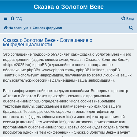
Сказка о Золотом Веке
FAQ
Вход
П
На главную
Список форумов
о
Сказка о Золотом Веке - Соглашение о
и
конфиденциальности
с
Это соглашение подробно объясняет, как «Сказка о Золотом Веке» и его
к
подразделения (в дальнейшем «мы», «наш», «Сказка о Золотом Веке»,
«https://2025.lv») и phpBB (в дальнейшем «они», «программное
обеспечение phpBB», «www.phpbb.com», «phpBB Limited», «phpBB
Teams») используют информацию, полученную во время любой из ваших
пользовательских сессий (в дальнейшем «ваша информация»).
Ваша информация собирается двумя способами. Во-первых, просмотр
«Сказка о Золотом Веке» приведёт к созданию программным
обеспечением phpBB определённого числа cookies (небольшие
текстовые файлы, загружаемые в папку временных файлов вашего
браузера). Первые две cookie содержат только идентификатор
пользователя (в дальнейшем «user-id») и идентификатор анонимной
сессии (в дальнейшем «session-id»), автоматически присвоенные вам
программным обеспечением phpBB. Третья cookie будет создана после
просмотра одной из тем конференции «Сказка о Золотом Веке» и будет