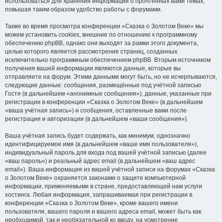
использоваться для хранения информации о прочтённых вами темах,
повышая таким образом удобство работы с форумами.
Также во время просмотра конференции «Сказка о Золотом Веке» мы
можем установить cookies, внешние по отношению к программному
обеспечению phpBB, однако они выходят за рамки этого документа,
целью которого является рассмотрение страниц, созданных
исключительно программным обеспечением phpBB. Вторым источником
получения вашей информации являются данные, которые вы
отправляете на форум. Этими данными могут быть, но не исчерпываются,
следующие данные: сообщения, размещённые под учётной записью
Гостя (в дальнейшем «анонимные сообщения»), данные, указанные при
регистрации в конференции «Сказка о Золотом Веке» (в дальнейшем
«ваша учётная запись») и сообщения, оставленные вами после
регистрации и авторизации (в дальнейшем «ваши сообщения»).
Ваша учётная запись будет содержать, как минимум, однозначно
идентифицируемое имя (в дальнейшем «ваше имя пользователя»),
индивидуальный пароль для входа под вашей учётной записью (далее
«ваш пароль») и реальный адрес email (в дальнейшем «ваш адрес
email»). Ваша информация из вашей учётной записи на форумах «Сказка
о Золотом Веке» охраняется законами о защите компьютерной
информации, применяемыми в стране, предоставляющей нам услуги
хостинга. Любая информация, запрашиваемая при регистрации в
конференции «Сказка о Золотом Веке», кроме вашего имени
пользователя, вашего пароля и вашего адреса email, может быть как
необходимой, так и необязательной ко вводу, на усмотрение