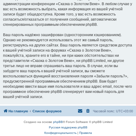
администрации конференции «Сказка о Золотом Веке». В любом случае у
вас есть возможность выбрать, какая информация из вашей учётной
записи будет общедоступна. Кроме того, у вас есть возможность
согласиться/отказаться от получения сообщений, автоматически
сгенерированных программным обеспечением phpBB.
Ваш пароль надёжно зашифрован (односторонним хэшированием).
Однако не рекомендуется использовать этот же самый пароль,
регистрируясь на других сайтах. Ваш пароль является средством доступа
к вашей учётной записи на форумах «Сказка о Золотом Веке»,
пожалуйста, храните его в тайне, ни при каких обстоятельствах ни
представители «Сказка о Золотом Веке», ни phpBB Limited, ни другое
третье лицо не вправе спрашивать ваш пароль. В случае, если вы
забудете ваш пароль к вашей учётной записи, вы сможете
воспользоваться функцией восстановления пароля «Забыли пароль?»,
предусмотренной программным обеспечением phpBB. Вам будет
необходимо ввести ваше имя пользователя и ваш адрес email, после чего
программное обеспечение phpBB сгенерирует вам новый пароль для
вашей учётной записи.
На главную
Список форумов
Часовой пояс:
UTC+03:00
Создано на основе
phpBB
® Forum Software © phpBB Limited
Русская поддержка phpBB
Конфиденциальность
|
Правила