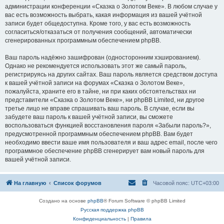
администрации конференции «Сказка о Золотом Веке». В любом случае у
вас есть возможность выбрать, какая информация из вашей учётной
записи будет общедоступна. Кроме того, у вас есть возможность
согласиться/отказаться от получения сообщений, автоматически
сгенерированных программным обеспечением phpBB.
Ваш пароль надёжно зашифрован (односторонним хэшированием).
Однако не рекомендуется использовать этот же самый пароль,
регистрируясь на других сайтах. Ваш пароль является средством доступа
к вашей учётной записи на форумах «Сказка о Золотом Веке»,
пожалуйста, храните его в тайне, ни при каких обстоятельствах ни
представители «Сказка о Золотом Веке», ни phpBB Limited, ни другое
третье лицо не вправе спрашивать ваш пароль. В случае, если вы
забудете ваш пароль к вашей учётной записи, вы сможете
воспользоваться функцией восстановления пароля «Забыли пароль?»,
предусмотренной программным обеспечением phpBB. Вам будет
необходимо ввести ваше имя пользователя и ваш адрес email, после чего
программное обеспечение phpBB сгенерирует вам новый пароль для
вашей учётной записи.
На главную
Список форумов
Часовой пояс:
UTC+03:00
Создано на основе
phpBB
® Forum Software © phpBB Limited
Русская поддержка phpBB
Конфиденциальность
|
Правила