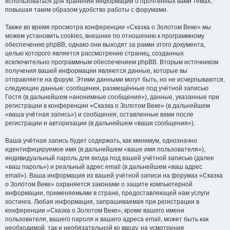
использоваться для хранения информации о прочтённых вами темах,
повышая таким образом удобство работы с форумами.
Также во время просмотра конференции «Сказка о Золотом Веке» мы
можем установить cookies, внешние по отношению к программному
обеспечению phpBB, однако они выходят за рамки этого документа,
целью которого является рассмотрение страниц, созданных
исключительно программным обеспечением phpBB. Вторым источником
получения вашей информации являются данные, которые вы
отправляете на форум. Этими данными могут быть, но не исчерпываются,
следующие данные: сообщения, размещённые под учётной записью
Гостя (в дальнейшем «анонимные сообщения»), данные, указанные при
регистрации в конференции «Сказка о Золотом Веке» (в дальнейшем
«ваша учётная запись») и сообщения, оставленные вами после
регистрации и авторизации (в дальнейшем «ваши сообщения»).
Ваша учётная запись будет содержать, как минимум, однозначно
идентифицируемое имя (в дальнейшем «ваше имя пользователя»),
индивидуальный пароль для входа под вашей учётной записью (далее
«ваш пароль») и реальный адрес email (в дальнейшем «ваш адрес
email»). Ваша информация из вашей учётной записи на форумах «Сказка
о Золотом Веке» охраняется законами о защите компьютерной
информации, применяемыми в стране, предоставляющей нам услуги
хостинга. Любая информация, запрашиваемая при регистрации в
конференции «Сказка о Золотом Веке», кроме вашего имени
пользователя, вашего пароля и вашего адреса email, может быть как
необходимой, так и необязательной ко вводу, на усмотрение