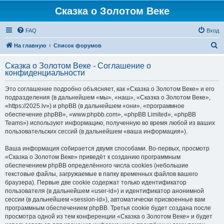
Сказка о Золотом Веке
FAQ
Вход
П
На главную
Список форумов
о
Сказка о Золотом Веке - Соглашение о
и
конфиденциальности
с
Это соглашение подробно объясняет, как «Сказка о Золотом Веке» и его
к
подразделения (в дальнейшем «мы», «наш», «Сказка о Золотом Веке»,
«https://2025.lv») и phpBB (в дальнейшем «они», «программное
обеспечение phpBB», «www.phpbb.com», «phpBB Limited», «phpBB
Teams») используют информацию, полученную во время любой из ваших
пользовательских сессий (в дальнейшем «ваша информация»).
Ваша информация собирается двумя способами. Во-первых, просмотр
«Сказка о Золотом Веке» приведёт к созданию программным
обеспечением phpBB определённого числа cookies (небольшие
текстовые файлы, загружаемые в папку временных файлов вашего
браузера). Первые две cookie содержат только идентификатор
пользователя (в дальнейшем «user-id») и идентификатор анонимной
сессии (в дальнейшем «session-id»), автоматически присвоенные вам
программным обеспечением phpBB. Третья cookie будет создана после
просмотра одной из тем конференции «Сказка о Золотом Веке» и будет