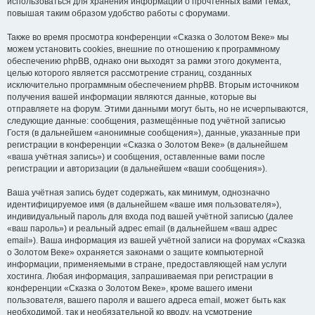
использоваться для хранения информации о прочтённых вами темах,
повышая таким образом удобство работы с форумами.
Также во время просмотра конференции «Сказка о Золотом Веке» мы
можем установить cookies, внешние по отношению к программному
обеспечению phpBB, однако они выходят за рамки этого документа,
целью которого является рассмотрение страниц, созданных
исключительно программным обеспечением phpBB. Вторым источником
получения вашей информации являются данные, которые вы
отправляете на форум. Этими данными могут быть, но не исчерпываются,
следующие данные: сообщения, размещённые под учётной записью
Гостя (в дальнейшем «анонимные сообщения»), данные, указанные при
регистрации в конференции «Сказка о Золотом Веке» (в дальнейшем
«ваша учётная запись») и сообщения, оставленные вами после
регистрации и авторизации (в дальнейшем «ваши сообщения»).
Ваша учётная запись будет содержать, как минимум, однозначно
идентифицируемое имя (в дальнейшем «ваше имя пользователя»),
индивидуальный пароль для входа под вашей учётной записью (далее
«ваш пароль») и реальный адрес email (в дальнейшем «ваш адрес
email»). Ваша информация из вашей учётной записи на форумах «Сказка
о Золотом Веке» охраняется законами о защите компьютерной
информации, применяемыми в стране, предоставляющей нам услуги
хостинга. Любая информация, запрашиваемая при регистрации в
конференции «Сказка о Золотом Веке», кроме вашего имени
пользователя, вашего пароля и вашего адреса email, может быть как
необходимой, так и необязательной ко вводу, на усмотрение