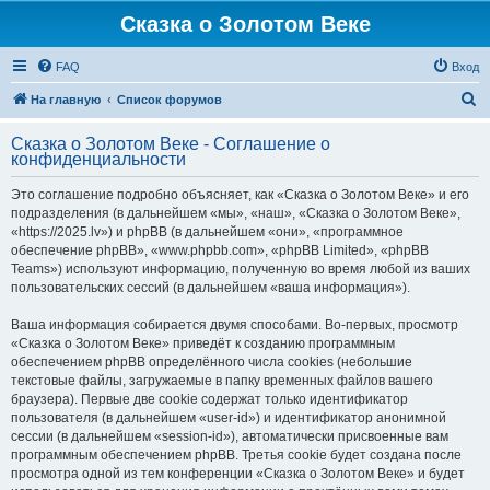
Сказка о Золотом Веке
FAQ
Вход
П
На главную
Список форумов
о
Сказка о Золотом Веке - Соглашение о
и
конфиденциальности
с
Это соглашение подробно объясняет, как «Сказка о Золотом Веке» и его
к
подразделения (в дальнейшем «мы», «наш», «Сказка о Золотом Веке»,
«https://2025.lv») и phpBB (в дальнейшем «они», «программное
обеспечение phpBB», «www.phpbb.com», «phpBB Limited», «phpBB
Teams») используют информацию, полученную во время любой из ваших
пользовательских сессий (в дальнейшем «ваша информация»).
Ваша информация собирается двумя способами. Во-первых, просмотр
«Сказка о Золотом Веке» приведёт к созданию программным
обеспечением phpBB определённого числа cookies (небольшие
текстовые файлы, загружаемые в папку временных файлов вашего
браузера). Первые две cookie содержат только идентификатор
пользователя (в дальнейшем «user-id») и идентификатор анонимной
сессии (в дальнейшем «session-id»), автоматически присвоенные вам
программным обеспечением phpBB. Третья cookie будет создана после
просмотра одной из тем конференции «Сказка о Золотом Веке» и будет