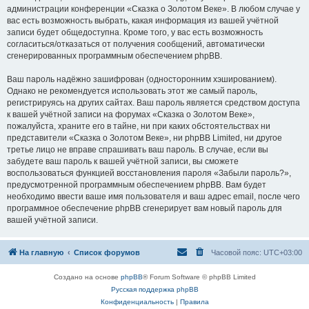
администрации конференции «Сказка о Золотом Веке». В любом случае у
вас есть возможность выбрать, какая информация из вашей учётной
записи будет общедоступна. Кроме того, у вас есть возможность
согласиться/отказаться от получения сообщений, автоматически
сгенерированных программным обеспечением phpBB.
Ваш пароль надёжно зашифрован (односторонним хэшированием).
Однако не рекомендуется использовать этот же самый пароль,
регистрируясь на других сайтах. Ваш пароль является средством доступа
к вашей учётной записи на форумах «Сказка о Золотом Веке»,
пожалуйста, храните его в тайне, ни при каких обстоятельствах ни
представители «Сказка о Золотом Веке», ни phpBB Limited, ни другое
третье лицо не вправе спрашивать ваш пароль. В случае, если вы
забудете ваш пароль к вашей учётной записи, вы сможете
воспользоваться функцией восстановления пароля «Забыли пароль?»,
предусмотренной программным обеспечением phpBB. Вам будет
необходимо ввести ваше имя пользователя и ваш адрес email, после чего
программное обеспечение phpBB сгенерирует вам новый пароль для
вашей учётной записи.
На главную
Список форумов
Часовой пояс:
UTC+03:00
Создано на основе
phpBB
® Forum Software © phpBB Limited
Русская поддержка phpBB
Конфиденциальность
|
Правила