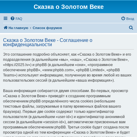
Сказка о Золотом Веке
FAQ
Вход
П
На главную
Список форумов
о
Сказка о Золотом Веке - Соглашение о
и
конфиденциальности
с
Это соглашение подробно объясняет, как «Сказка о Золотом Веке» и его
к
подразделения (в дальнейшем «мы», «наш», «Сказка о Золотом Веке»,
«https://2025.lv») и phpBB (в дальнейшем «они», «программное
обеспечение phpBB», «www.phpbb.com», «phpBB Limited», «phpBB
Teams») используют информацию, полученную во время любой из ваших
пользовательских сессий (в дальнейшем «ваша информация»).
Ваша информация собирается двумя способами. Во-первых, просмотр
«Сказка о Золотом Веке» приведёт к созданию программным
обеспечением phpBB определённого числа cookies (небольшие
текстовые файлы, загружаемые в папку временных файлов вашего
браузера). Первые две cookie содержат только идентификатор
пользователя (в дальнейшем «user-id») и идентификатор анонимной
сессии (в дальнейшем «session-id»), автоматически присвоенные вам
программным обеспечением phpBB. Третья cookie будет создана после
просмотра одной из тем конференции «Сказка о Золотом Веке» и будет