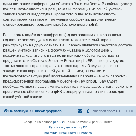
администрации конференции «Сказка о Золотом Веке». В любом случае у
вас есть возможность выбрать, какая информация из вашей учётной
записи будет общедоступна. Кроме того, у вас есть возможность
согласиться/отказаться от получения сообщений, автоматически
сгенерированных программным обеспечением phpBB.
Ваш пароль надёжно зашифрован (односторонним хэшированием).
Однако не рекомендуется использовать этот же самый пароль,
регистрируясь на других сайтах. Ваш пароль является средством доступа
к вашей учётной записи на форумах «Сказка о Золотом Веке»,
пожалуйста, храните его в тайне, ни при каких обстоятельствах ни
представители «Сказка о Золотом Веке», ни phpBB Limited, ни другое
третье лицо не вправе спрашивать ваш пароль. В случае, если вы
забудете ваш пароль к вашей учётной записи, вы сможете
воспользоваться функцией восстановления пароля «Забыли пароль?»,
предусмотренной программным обеспечением phpBB. Вам будет
необходимо ввести ваше имя пользователя и ваш адрес email, после чего
программное обеспечение phpBB сгенерирует вам новый пароль для
вашей учётной записи.
На главную
Список форумов
Часовой пояс:
UTC+03:00
Создано на основе
phpBB
® Forum Software © phpBB Limited
Русская поддержка phpBB
Конфиденциальность
|
Правила