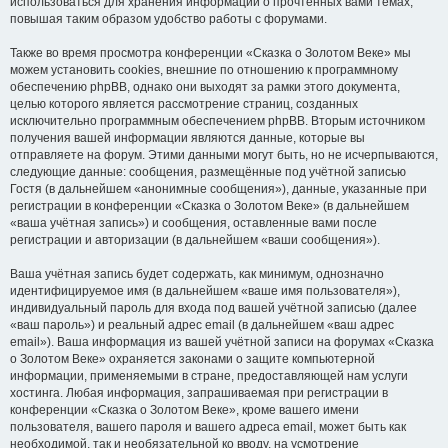
использоваться для хранения информации о прочтённых вами темах,
повышая таким образом удобство работы с форумами.
Также во время просмотра конференции «Сказка о Золотом Веке» мы
можем установить cookies, внешние по отношению к программному
обеспечению phpBB, однако они выходят за рамки этого документа,
целью которого является рассмотрение страниц, созданных
исключительно программным обеспечением phpBB. Вторым источником
получения вашей информации являются данные, которые вы
отправляете на форум. Этими данными могут быть, но не исчерпываются,
следующие данные: сообщения, размещённые под учётной записью
Гостя (в дальнейшем «анонимные сообщения»), данные, указанные при
регистрации в конференции «Сказка о Золотом Веке» (в дальнейшем
«ваша учётная запись») и сообщения, оставленные вами после
регистрации и авторизации (в дальнейшем «ваши сообщения»).
Ваша учётная запись будет содержать, как минимум, однозначно
идентифицируемое имя (в дальнейшем «ваше имя пользователя»),
индивидуальный пароль для входа под вашей учётной записью (далее
«ваш пароль») и реальный адрес email (в дальнейшем «ваш адрес
email»). Ваша информация из вашей учётной записи на форумах «Сказка
о Золотом Веке» охраняется законами о защите компьютерной
информации, применяемыми в стране, предоставляющей нам услуги
хостинга. Любая информация, запрашиваемая при регистрации в
конференции «Сказка о Золотом Веке», кроме вашего имени
пользователя, вашего пароля и вашего адреса email, может быть как
необходимой, так и необязательной ко вводу, на усмотрение