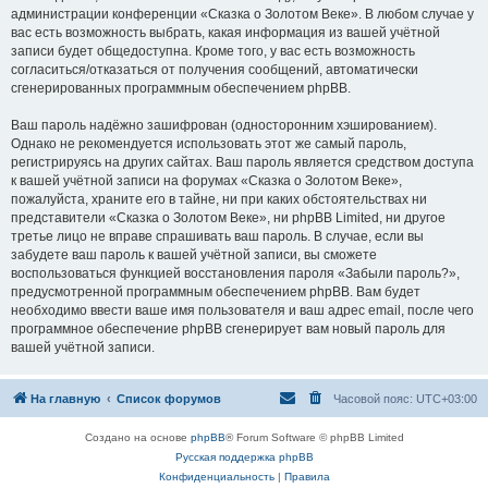
администрации конференции «Сказка о Золотом Веке». В любом случае у
вас есть возможность выбрать, какая информация из вашей учётной
записи будет общедоступна. Кроме того, у вас есть возможность
согласиться/отказаться от получения сообщений, автоматически
сгенерированных программным обеспечением phpBB.
Ваш пароль надёжно зашифрован (односторонним хэшированием).
Однако не рекомендуется использовать этот же самый пароль,
регистрируясь на других сайтах. Ваш пароль является средством доступа
к вашей учётной записи на форумах «Сказка о Золотом Веке»,
пожалуйста, храните его в тайне, ни при каких обстоятельствах ни
представители «Сказка о Золотом Веке», ни phpBB Limited, ни другое
третье лицо не вправе спрашивать ваш пароль. В случае, если вы
забудете ваш пароль к вашей учётной записи, вы сможете
воспользоваться функцией восстановления пароля «Забыли пароль?»,
предусмотренной программным обеспечением phpBB. Вам будет
необходимо ввести ваше имя пользователя и ваш адрес email, после чего
программное обеспечение phpBB сгенерирует вам новый пароль для
вашей учётной записи.
На главную
Список форумов
Часовой пояс:
UTC+03:00
Создано на основе
phpBB
® Forum Software © phpBB Limited
Русская поддержка phpBB
Конфиденциальность
|
Правила