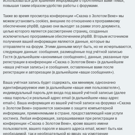
использоваться для хранения информации о прочтённых вами темах,
повышая таким образом удобство работы с форумами.
Также во время просмотра конференции «Сказка о Золотом Веке» мы
можем установить cookies, внешние по отношению к программному
обеспечению phpBB, однако они выходят за рамки этого документа,
целью которого является рассмотрение страниц, созданных
исключительно программным обеспечением phpBB. Вторым источником
получения вашей информации являются данные, которые вы
отправляете на форум. Этими данными могут быть, но не исчерпываются,
следующие данные: сообщения, размещённые под учётной записью
Гостя (в дальнейшем «анонимные сообщения»), данные, указанные при
регистрации в конференции «Сказка о Золотом Веке» (в дальнейшем
«ваша учётная запись») и сообщения, оставленные вами после
регистрации и авторизации (в дальнейшем «ваши сообщения»).
Ваша учётная запись будет содержать, как минимум, однозначно
идентифицируемое имя (в дальнейшем «ваше имя пользователя»),
индивидуальный пароль для входа под вашей учётной записью (далее
«ваш пароль») и реальный адрес email (в дальнейшем «ваш адрес
email»). Ваша информация из вашей учётной записи на форумах «Сказка
о Золотом Веке» охраняется законами о защите компьютерной
информации, применяемыми в стране, предоставляющей нам услуги
хостинга. Любая информация, запрашиваемая при регистрации в
конференции «Сказка о Золотом Веке», кроме вашего имени
пользователя, вашего пароля и вашего адреса email, может быть как
необходимой, так и необязательной ко вводу, на усмотрение