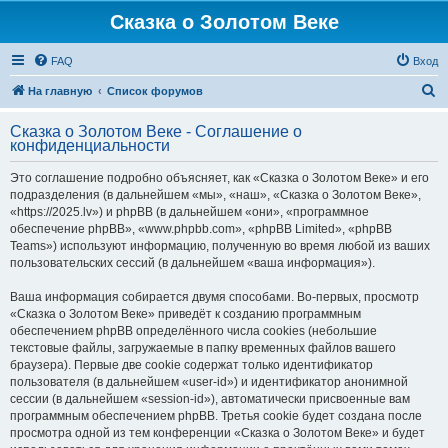
Сказка о Золотом Веке
FAQ
Вход
П
На главную
Список форумов
о
Сказка о Золотом Веке - Соглашение о
и
конфиденциальности
с
Это соглашение подробно объясняет, как «Сказка о Золотом Веке» и его
к
подразделения (в дальнейшем «мы», «наш», «Сказка о Золотом Веке»,
«https://2025.lv») и phpBB (в дальнейшем «они», «программное
обеспечение phpBB», «www.phpbb.com», «phpBB Limited», «phpBB
Teams») используют информацию, полученную во время любой из ваших
пользовательских сессий (в дальнейшем «ваша информация»).
Ваша информация собирается двумя способами. Во-первых, просмотр
«Сказка о Золотом Веке» приведёт к созданию программным
обеспечением phpBB определённого числа cookies (небольшие
текстовые файлы, загружаемые в папку временных файлов вашего
браузера). Первые две cookie содержат только идентификатор
пользователя (в дальнейшем «user-id») и идентификатор анонимной
сессии (в дальнейшем «session-id»), автоматически присвоенные вам
программным обеспечением phpBB. Третья cookie будет создана после
просмотра одной из тем конференции «Сказка о Золотом Веке» и будет