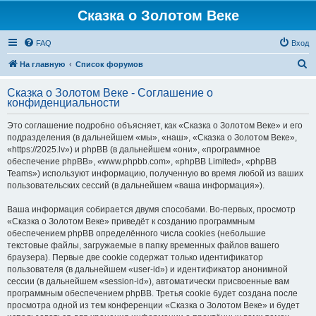
Сказка о Золотом Веке
FAQ
Вход
П
На главную
Список форумов
о
Сказка о Золотом Веке - Соглашение о
и
конфиденциальности
с
Это соглашение подробно объясняет, как «Сказка о Золотом Веке» и его
к
подразделения (в дальнейшем «мы», «наш», «Сказка о Золотом Веке»,
«https://2025.lv») и phpBB (в дальнейшем «они», «программное
обеспечение phpBB», «www.phpbb.com», «phpBB Limited», «phpBB
Teams») используют информацию, полученную во время любой из ваших
пользовательских сессий (в дальнейшем «ваша информация»).
Ваша информация собирается двумя способами. Во-первых, просмотр
«Сказка о Золотом Веке» приведёт к созданию программным
обеспечением phpBB определённого числа cookies (небольшие
текстовые файлы, загружаемые в папку временных файлов вашего
браузера). Первые две cookie содержат только идентификатор
пользователя (в дальнейшем «user-id») и идентификатор анонимной
сессии (в дальнейшем «session-id»), автоматически присвоенные вам
программным обеспечением phpBB. Третья cookie будет создана после
просмотра одной из тем конференции «Сказка о Золотом Веке» и будет