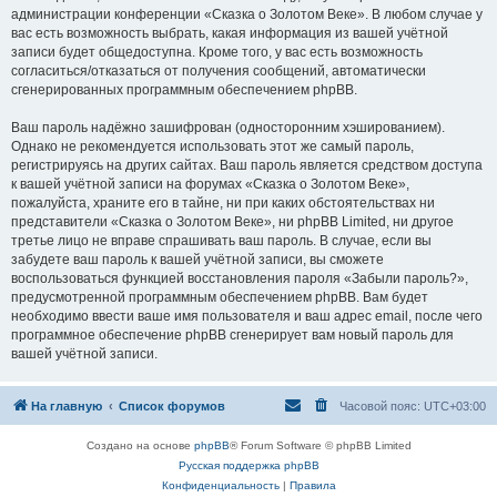
администрации конференции «Сказка о Золотом Веке». В любом случае у
вас есть возможность выбрать, какая информация из вашей учётной
записи будет общедоступна. Кроме того, у вас есть возможность
согласиться/отказаться от получения сообщений, автоматически
сгенерированных программным обеспечением phpBB.
Ваш пароль надёжно зашифрован (односторонним хэшированием).
Однако не рекомендуется использовать этот же самый пароль,
регистрируясь на других сайтах. Ваш пароль является средством доступа
к вашей учётной записи на форумах «Сказка о Золотом Веке»,
пожалуйста, храните его в тайне, ни при каких обстоятельствах ни
представители «Сказка о Золотом Веке», ни phpBB Limited, ни другое
третье лицо не вправе спрашивать ваш пароль. В случае, если вы
забудете ваш пароль к вашей учётной записи, вы сможете
воспользоваться функцией восстановления пароля «Забыли пароль?»,
предусмотренной программным обеспечением phpBB. Вам будет
необходимо ввести ваше имя пользователя и ваш адрес email, после чего
программное обеспечение phpBB сгенерирует вам новый пароль для
вашей учётной записи.
На главную
Список форумов
Часовой пояс:
UTC+03:00
Создано на основе
phpBB
® Forum Software © phpBB Limited
Русская поддержка phpBB
Конфиденциальность
|
Правила