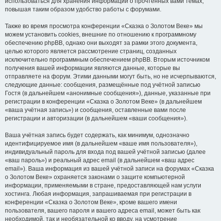
использоваться для хранения информации о прочтённых вами темах,
повышая таким образом удобство работы с форумами.
Также во время просмотра конференции «Сказка о Золотом Веке» мы
можем установить cookies, внешние по отношению к программному
обеспечению phpBB, однако они выходят за рамки этого документа,
целью которого является рассмотрение страниц, созданных
исключительно программным обеспечением phpBB. Вторым источником
получения вашей информации являются данные, которые вы
отправляете на форум. Этими данными могут быть, но не исчерпываются,
следующие данные: сообщения, размещённые под учётной записью
Гостя (в дальнейшем «анонимные сообщения»), данные, указанные при
регистрации в конференции «Сказка о Золотом Веке» (в дальнейшем
«ваша учётная запись») и сообщения, оставленные вами после
регистрации и авторизации (в дальнейшем «ваши сообщения»).
Ваша учётная запись будет содержать, как минимум, однозначно
идентифицируемое имя (в дальнейшем «ваше имя пользователя»),
индивидуальный пароль для входа под вашей учётной записью (далее
«ваш пароль») и реальный адрес email (в дальнейшем «ваш адрес
email»). Ваша информация из вашей учётной записи на форумах «Сказка
о Золотом Веке» охраняется законами о защите компьютерной
информации, применяемыми в стране, предоставляющей нам услуги
хостинга. Любая информация, запрашиваемая при регистрации в
конференции «Сказка о Золотом Веке», кроме вашего имени
пользователя, вашего пароля и вашего адреса email, может быть как
необходимой, так и необязательной ко вводу, на усмотрение