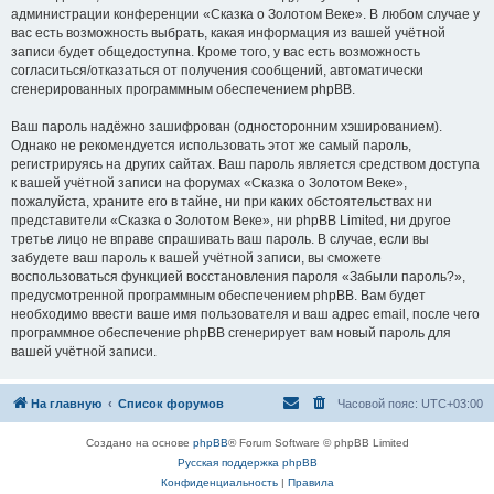
администрации конференции «Сказка о Золотом Веке». В любом случае у
вас есть возможность выбрать, какая информация из вашей учётной
записи будет общедоступна. Кроме того, у вас есть возможность
согласиться/отказаться от получения сообщений, автоматически
сгенерированных программным обеспечением phpBB.
Ваш пароль надёжно зашифрован (односторонним хэшированием).
Однако не рекомендуется использовать этот же самый пароль,
регистрируясь на других сайтах. Ваш пароль является средством доступа
к вашей учётной записи на форумах «Сказка о Золотом Веке»,
пожалуйста, храните его в тайне, ни при каких обстоятельствах ни
представители «Сказка о Золотом Веке», ни phpBB Limited, ни другое
третье лицо не вправе спрашивать ваш пароль. В случае, если вы
забудете ваш пароль к вашей учётной записи, вы сможете
воспользоваться функцией восстановления пароля «Забыли пароль?»,
предусмотренной программным обеспечением phpBB. Вам будет
необходимо ввести ваше имя пользователя и ваш адрес email, после чего
программное обеспечение phpBB сгенерирует вам новый пароль для
вашей учётной записи.
На главную
Список форумов
Часовой пояс:
UTC+03:00
Создано на основе
phpBB
® Forum Software © phpBB Limited
Русская поддержка phpBB
Конфиденциальность
|
Правила