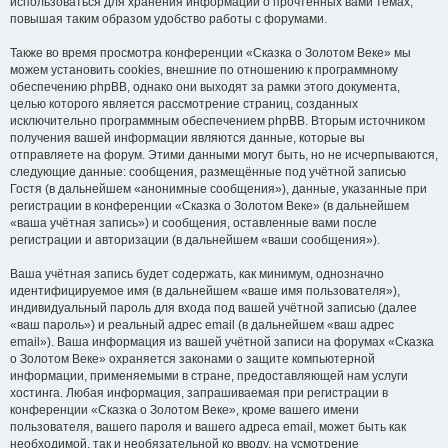
использоваться для хранения информации о прочтённых вами темах,
повышая таким образом удобство работы с форумами.
Также во время просмотра конференции «Сказка о Золотом Веке» мы
можем установить cookies, внешние по отношению к программному
обеспечению phpBB, однако они выходят за рамки этого документа,
целью которого является рассмотрение страниц, созданных
исключительно программным обеспечением phpBB. Вторым источником
получения вашей информации являются данные, которые вы
отправляете на форум. Этими данными могут быть, но не исчерпываются,
следующие данные: сообщения, размещённые под учётной записью
Гостя (в дальнейшем «анонимные сообщения»), данные, указанные при
регистрации в конференции «Сказка о Золотом Веке» (в дальнейшем
«ваша учётная запись») и сообщения, оставленные вами после
регистрации и авторизации (в дальнейшем «ваши сообщения»).
Ваша учётная запись будет содержать, как минимум, однозначно
идентифицируемое имя (в дальнейшем «ваше имя пользователя»),
индивидуальный пароль для входа под вашей учётной записью (далее
«ваш пароль») и реальный адрес email (в дальнейшем «ваш адрес
email»). Ваша информация из вашей учётной записи на форумах «Сказка
о Золотом Веке» охраняется законами о защите компьютерной
информации, применяемыми в стране, предоставляющей нам услуги
хостинга. Любая информация, запрашиваемая при регистрации в
конференции «Сказка о Золотом Веке», кроме вашего имени
пользователя, вашего пароля и вашего адреса email, может быть как
необходимой, так и необязательной ко вводу, на усмотрение