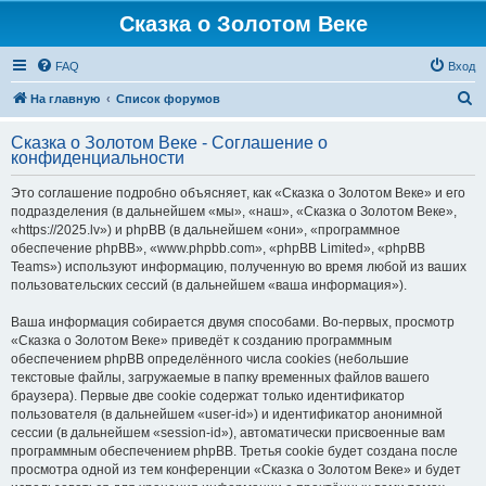
Сказка о Золотом Веке
FAQ
Вход
П
На главную
Список форумов
о
Сказка о Золотом Веке - Соглашение о
и
конфиденциальности
с
Это соглашение подробно объясняет, как «Сказка о Золотом Веке» и его
к
подразделения (в дальнейшем «мы», «наш», «Сказка о Золотом Веке»,
«https://2025.lv») и phpBB (в дальнейшем «они», «программное
обеспечение phpBB», «www.phpbb.com», «phpBB Limited», «phpBB
Teams») используют информацию, полученную во время любой из ваших
пользовательских сессий (в дальнейшем «ваша информация»).
Ваша информация собирается двумя способами. Во-первых, просмотр
«Сказка о Золотом Веке» приведёт к созданию программным
обеспечением phpBB определённого числа cookies (небольшие
текстовые файлы, загружаемые в папку временных файлов вашего
браузера). Первые две cookie содержат только идентификатор
пользователя (в дальнейшем «user-id») и идентификатор анонимной
сессии (в дальнейшем «session-id»), автоматически присвоенные вам
программным обеспечением phpBB. Третья cookie будет создана после
просмотра одной из тем конференции «Сказка о Золотом Веке» и будет