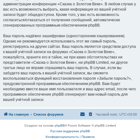
администрации конференции «Сказка о Золотом Веке». В любом случае у
вас есть возможность выбрать, какая информация из вашей учётной
записи будет общедоступна. Кроме того, у вас есть возможность
согласиться/отказаться от получения сообщений, автоматически
сгенерированных программным обеспечением phpBB.
Ваш пароль надёжно зашифрован (односторонним хэшированием).
Однако не рекомендуется использовать этот же самый пароль,
регистрируясь на других сайтах. Ваш пароль является средством доступа
к вашей учётной записи на форумах «Сказка о Золотом Веке»,
пожалуйста, храните его в тайне, ни при каких обстоятельствах ни
представители «Сказка о Золотом Веке», ни phpBB Limited, ни другое
третье лицо не вправе спрашивать ваш пароль. В случае, если вы
забудете ваш пароль к вашей учётной записи, вы сможете
воспользоваться функцией восстановления пароля «Забыли пароль?»,
предусмотренной программным обеспечением phpBB. Вам будет
необходимо ввести ваше имя пользователя и ваш адрес email, после чего
программное обеспечение phpBB сгенерирует вам новый пароль для
вашей учётной записи.
На главную
Список форумов
Часовой пояс:
UTC+03:00
Создано на основе
phpBB
® Forum Software © phpBB Limited
Русская поддержка phpBB
Конфиденциальность
|
Правила