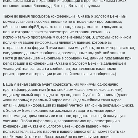
использоваться для хранения информации о прочтённых вами темах,
повышая таким образом удобство работы с форумами.
Также во время просмотра конференции «Сказка о Золотом Веке» мы
можем установить cookies, внешние по отношению к программному
обеспечению phpBB, однако они выходят за рамки этого документа,
целью которого является рассмотрение страниц, созданных
исключительно программным обеспечением phpBB. Вторым источником
получения вашей информации являются данные, которые вы
отправляете на форум. Этими данными могут быть, но не исчерпываются,
следующие данные: сообщения, размещённые под учётной записью
Гостя (в дальнейшем «анонимные сообщения»), данные, указанные при
регистрации в конференции «Сказка о Золотом Веке» (в дальнейшем
«ваша учётная запись») и сообщения, оставленные вами после
регистрации и авторизации (в дальнейшем «ваши сообщения»).
Ваша учётная запись будет содержать, как минимум, однозначно
идентифицируемое имя (в дальнейшем «ваше имя пользователя»),
индивидуальный пароль для входа под вашей учётной записью (далее
«ваш пароль») и реальный адрес email (в дальнейшем «ваш адрес
email»). Ваша информация из вашей учётной записи на форумах «Сказка
о Золотом Веке» охраняется законами о защите компьютерной
информации, применяемыми в стране, предоставляющей нам услуги
хостинга. Любая информация, запрашиваемая при регистрации в
конференции «Сказка о Золотом Веке», кроме вашего имени
пользователя, вашего пароля и вашего адреса email, может быть как
необходимой, так и необязательной ко вводу, на усмотрение