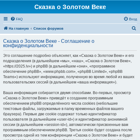
Сказка о Золотом Веке
FAQ
Вход
П
На главную
Список форумов
о
Сказка о Золотом Веке - Соглашение о
и
конфиденциальности
с
Это соглашение подробно объясняет, как «Сказка о Золотом Веке» и его
к
подразделения (в дальнейшем «мы», «наш», «Сказка о Золотом Веке»,
«https://2025.lv») и phpBB (в дальнейшем «они», «программное
обеспечение phpBB», «www.phpbb.com», «phpBB Limited», «phpBB
Teams») используют информацию, полученную во время любой из ваших
пользовательских сессий (в дальнейшем «ваша информация»).
Ваша информация собирается двумя способами. Во-первых, просмотр
«Сказка о Золотом Веке» приведёт к созданию программным
обеспечением phpBB определённого числа cookies (небольшие
текстовые файлы, загружаемые в папку временных файлов вашего
браузера). Первые две cookie содержат только идентификатор
пользователя (в дальнейшем «user-id») и идентификатор анонимной
сессии (в дальнейшем «session-id»), автоматически присвоенные вам
программным обеспечением phpBB. Третья cookie будет создана после
просмотра одной из тем конференции «Сказка о Золотом Веке» и будет