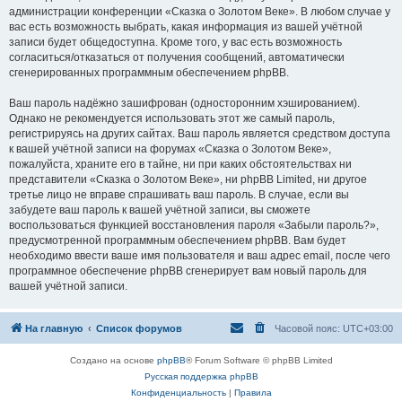
администрации конференции «Сказка о Золотом Веке». В любом случае у
вас есть возможность выбрать, какая информация из вашей учётной
записи будет общедоступна. Кроме того, у вас есть возможность
согласиться/отказаться от получения сообщений, автоматически
сгенерированных программным обеспечением phpBB.
Ваш пароль надёжно зашифрован (односторонним хэшированием).
Однако не рекомендуется использовать этот же самый пароль,
регистрируясь на других сайтах. Ваш пароль является средством доступа
к вашей учётной записи на форумах «Сказка о Золотом Веке»,
пожалуйста, храните его в тайне, ни при каких обстоятельствах ни
представители «Сказка о Золотом Веке», ни phpBB Limited, ни другое
третье лицо не вправе спрашивать ваш пароль. В случае, если вы
забудете ваш пароль к вашей учётной записи, вы сможете
воспользоваться функцией восстановления пароля «Забыли пароль?»,
предусмотренной программным обеспечением phpBB. Вам будет
необходимо ввести ваше имя пользователя и ваш адрес email, после чего
программное обеспечение phpBB сгенерирует вам новый пароль для
вашей учётной записи.
На главную
Список форумов
Часовой пояс:
UTC+03:00
Создано на основе
phpBB
® Forum Software © phpBB Limited
Русская поддержка phpBB
Конфиденциальность
|
Правила