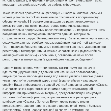
использоваться для хранения информации о прочтённых вами темах,
повышая таким образом удобство работы с форумами.
Также во время просмотра конференции «Сказка о Золотом Веке» мы
можем установить cookies, внешние по отношению к программному
обеспечению phpBB, однако они выходят за рамки этого документа,
целью которого является рассмотрение страниц, созданных
исключительно программным обеспечением phpBB. Вторым источником
получения вашей информации являются данные, которые вы
отправляете на форум. Этими данными могут быть, но не исчерпываются,
следующие данные: сообщения, размещённые под учётной записью
Гостя (в дальнейшем «анонимные сообщения»), данные, указанные при
регистрации в конференции «Сказка о Золотом Веке» (в дальнейшем
«ваша учётная запись») и сообщения, оставленные вами после
регистрации и авторизации (в дальнейшем «ваши сообщения»).
Ваша учётная запись будет содержать, как минимум, однозначно
идентифицируемое имя (в дальнейшем «ваше имя пользователя»),
индивидуальный пароль для входа под вашей учётной записью (далее
«ваш пароль») и реальный адрес email (в дальнейшем «ваш адрес
email»). Ваша информация из вашей учётной записи на форумах «Сказка
о Золотом Веке» охраняется законами о защите компьютерной
информации, применяемыми в стране, предоставляющей нам услуги
хостинга. Любая информация, запрашиваемая при регистрации в
конференции «Сказка о Золотом Веке», кроме вашего имени
пользователя, вашего пароля и вашего адреса email, может быть как
необходимой, так и необязательной ко вводу, на усмотрение