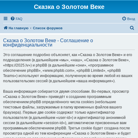
Сказка о Золотом Веке
FAQ
Вход
П
На главную
Список форумов
о
Сказка о Золотом Веке - Соглашение о
и
конфиденциальности
с
Это соглашение подробно объясняет, как «Сказка о Золотом Веке» и его
к
подразделения (в дальнейшем «мы», «наш», «Сказка о Золотом Веке»,
«https://2025.lv») и phpBB (в дальнейшем «они», «программное
обеспечение phpBB», «www.phpbb.com», «phpBB Limited», «phpBB
Teams») используют информацию, полученную во время любой из ваших
пользовательских сессий (в дальнейшем «ваша информация»).
Ваша информация собирается двумя способами. Во-первых, просмотр
«Сказка о Золотом Веке» приведёт к созданию программным
обеспечением phpBB определённого числа cookies (небольшие
текстовые файлы, загружаемые в папку временных файлов вашего
браузера). Первые две cookie содержат только идентификатор
пользователя (в дальнейшем «user-id») и идентификатор анонимной
сессии (в дальнейшем «session-id»), автоматически присвоенные вам
программным обеспечением phpBB. Третья cookie будет создана после
просмотра одной из тем конференции «Сказка о Золотом Веке» и будет