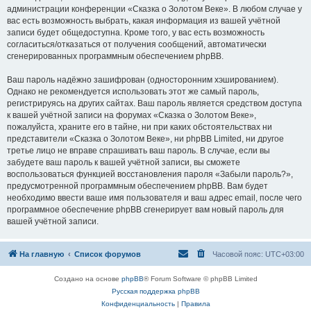
администрации конференции «Сказка о Золотом Веке». В любом случае у
вас есть возможность выбрать, какая информация из вашей учётной
записи будет общедоступна. Кроме того, у вас есть возможность
согласиться/отказаться от получения сообщений, автоматически
сгенерированных программным обеспечением phpBB.
Ваш пароль надёжно зашифрован (односторонним хэшированием).
Однако не рекомендуется использовать этот же самый пароль,
регистрируясь на других сайтах. Ваш пароль является средством доступа
к вашей учётной записи на форумах «Сказка о Золотом Веке»,
пожалуйста, храните его в тайне, ни при каких обстоятельствах ни
представители «Сказка о Золотом Веке», ни phpBB Limited, ни другое
третье лицо не вправе спрашивать ваш пароль. В случае, если вы
забудете ваш пароль к вашей учётной записи, вы сможете
воспользоваться функцией восстановления пароля «Забыли пароль?»,
предусмотренной программным обеспечением phpBB. Вам будет
необходимо ввести ваше имя пользователя и ваш адрес email, после чего
программное обеспечение phpBB сгенерирует вам новый пароль для
вашей учётной записи.
На главную
Список форумов
Часовой пояс:
UTC+03:00
Создано на основе
phpBB
® Forum Software © phpBB Limited
Русская поддержка phpBB
Конфиденциальность
|
Правила