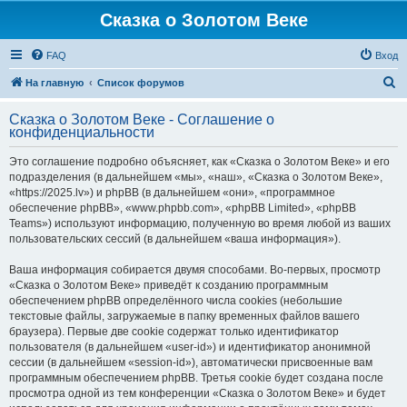
Сказка о Золотом Веке
FAQ
Вход
П
На главную
Список форумов
о
Сказка о Золотом Веке - Соглашение о
и
конфиденциальности
с
Это соглашение подробно объясняет, как «Сказка о Золотом Веке» и его
к
подразделения (в дальнейшем «мы», «наш», «Сказка о Золотом Веке»,
«https://2025.lv») и phpBB (в дальнейшем «они», «программное
обеспечение phpBB», «www.phpbb.com», «phpBB Limited», «phpBB
Teams») используют информацию, полученную во время любой из ваших
пользовательских сессий (в дальнейшем «ваша информация»).
Ваша информация собирается двумя способами. Во-первых, просмотр
«Сказка о Золотом Веке» приведёт к созданию программным
обеспечением phpBB определённого числа cookies (небольшие
текстовые файлы, загружаемые в папку временных файлов вашего
браузера). Первые две cookie содержат только идентификатор
пользователя (в дальнейшем «user-id») и идентификатор анонимной
сессии (в дальнейшем «session-id»), автоматически присвоенные вам
программным обеспечением phpBB. Третья cookie будет создана после
просмотра одной из тем конференции «Сказка о Золотом Веке» и будет