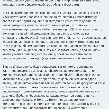
использоваться для хранения информации о прочтённых вами темах,
повышая таким образом удобство работы с форумами.
Также во время просмотра конференции «Сказка о Золотом Веке» мы
можем установить cookies, внешние по отношению к программному
обеспечению phpBB, однако они выходят за рамки этого документа,
целью которого является рассмотрение страниц, созданных
исключительно программным обеспечением phpBB. Вторым источником
получения вашей информации являются данные, которые вы
отправляете на форум. Этими данными могут быть, но не исчерпываются,
следующие данные: сообщения, размещённые под учётной записью
Гостя (в дальнейшем «анонимные сообщения»), данные, указанные при
регистрации в конференции «Сказка о Золотом Веке» (в дальнейшем
«ваша учётная запись») и сообщения, оставленные вами после
регистрации и авторизации (в дальнейшем «ваши сообщения»).
Ваша учётная запись будет содержать, как минимум, однозначно
идентифицируемое имя (в дальнейшем «ваше имя пользователя»),
индивидуальный пароль для входа под вашей учётной записью (далее
«ваш пароль») и реальный адрес email (в дальнейшем «ваш адрес
email»). Ваша информация из вашей учётной записи на форумах «Сказка
о Золотом Веке» охраняется законами о защите компьютерной
информации, применяемыми в стране, предоставляющей нам услуги
хостинга. Любая информация, запрашиваемая при регистрации в
конференции «Сказка о Золотом Веке», кроме вашего имени
пользователя, вашего пароля и вашего адреса email, может быть как
необходимой, так и необязательной ко вводу, на усмотрение